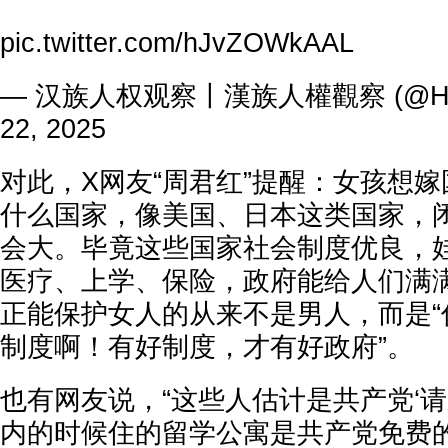
pic.twitter.com/hJvZOWkAAL
— 汉族人权观察丨漢族人權觀察 (@Hans
22, 2025
对此，X网友“周君红”提醒：女孩想
什么国家，像美国、日本这类国家，
会大。毕竟这些国家社会制度优良，
医疗、上学、保险，政府能给人们满
正能保护女人的从来不是男人，而是“
制度啊！有好制度，才有好政府”。
也有网友说，“这些人估计是共产党‘请
内的时候住的留学公寓是共产党免费