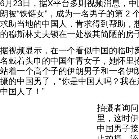
6月23日，据X平台多则视频消息，
朗被“铁链女”，成为一名男子的第 2
求助当地的中国人，肯求得到帮助，
的穆斯林丈夫锁在一处极其简陋的房
据视频显示，在一个看似中国的临时
名戴着头巾的中国年青女子，她怀里
站着一个高个子的伊朗男子和一名伊
摄的中国男子，“你是中国人吗？我在
中国人了！”
拍摄者询问
里，这时伊
中国男子接
止拍摄。该