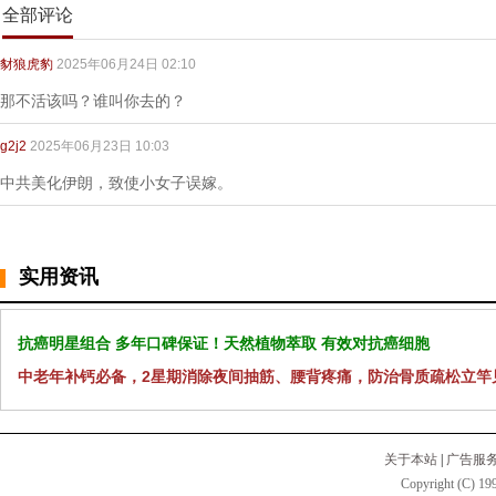
全部评论
豺狼虎豹
2025年06月24日 02:10
那不活该吗？谁叫你去的？
g2j2
2025年06月23日 10:03
中共美化伊朗，致使小女子误嫁。
实用资讯
抗癌明星组合 多年口碑保证！天然植物萃取 有效对抗癌细胞
中老年补钙必备，2星期消除夜间抽筋、腰背疼痛，防治骨质疏松立竿
关于本站
|
广告服
Copyright (C) 199