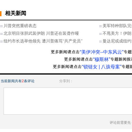
相关新闻
川普突然重磅表态
美军特种部队完
北京明目张胆武装伊朗 川普还在装聋作哑
不甩美方！伊朗
纽约市长选举他领先 遭川普痛骂“共产党员”
曼达尼或成纽约
“美伊冲突--中东风云”
“穆斯林”
“锁链女 | 八孩母案”
当前新闻共有
2
条评论
分享到：
评论前需要先