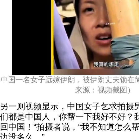
中国一名女子远嫁伊朗，被伊朗丈夫锁在
来源：视频截图）
另一则视频显示，中国女子乞求拍摄男
们都是中国人，你帮一下我好不好？
回中国！“拍摄者说，“我不知道怎么
边没多久。”