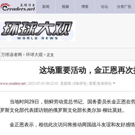
新闻
视频
博客
论坛
分类广告
万维读者网
环球大观
>
> 正文
这场重要活动，金正恩再次
www.creaders.net
| 2025-07-01 08:22:41 直新闻 |
0
条评论 |
查看/发表评论
当地时间29日，朝鲜劳动党总书记、国务委员长金正恩在劳
罗斯文化部代表团访朝的俄罗斯文化部长奥尔加·柳比莫娃。
金正恩表示，相信此次访问将推动两国战斗友谊和友好感情