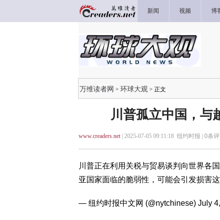
新闻
视频
博
万维读者网
环球大观
>
> 正文
川普孤立中国，与
www.creaders.net
| 2025-07-05 09:11:18 纽约时报 |
0
条评
川普正在利用关税与贸易谈判向世界各国
亚国家面临的脆弱性，可能会引发损害这
— 纽约时报中文网 (@nytchinese)
July 4