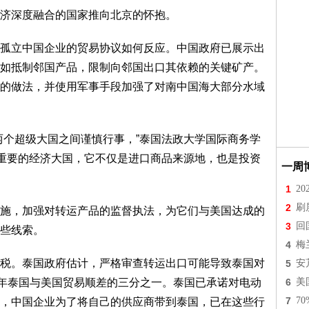
济深度融合的国家推向北京的怀抱。
立中国企业的贸易协议如何反应。中国政府已展示出
如抵制邻国产品，限制向邻国出口其依赖的关键矿产。
的做法，并使用军事手段加强了对南中国海大部分水域
个超级大国之间谨慎行事，”泰国法政大学国际商务学
常重要的经济大国，它不仅是进口商品来源地，也是投资
一周
1
2
2
刷
，加强对转运产品的监督执法，为它们与美国达成的
3
回
些线索。
4
梅
税。泰国政府估计，严格审查转运出口可能导致泰国对
5
安
去年泰国与美国贸易顺差的三分之一。泰国已承诺对电动
6
美
7
7
，中国企业为了将自己的供应商带到泰国，已在这些行