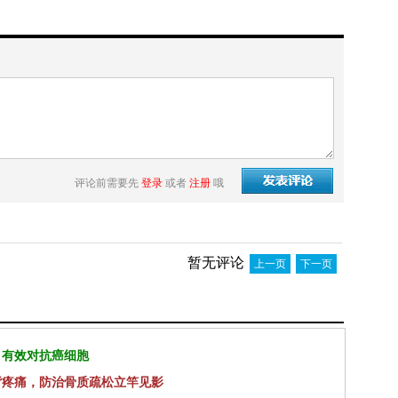
评论前需要先
登录
或者
注册
哦
暂无评论
上一页
下一页
 有效对抗癌细胞
背疼痛，防治骨质疏松立竿见影