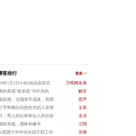
博客排行
更多>>
026年1月1日A4白纸自由宣言
万维网友来
屏的美国“斩杀线”与中共的
解滨
国杂感：仓颉造字成真，有图
思芦
兰芳和兩位仍然在世的入室弟
玉质
芃：男人的出轨和女人的出轨
水沫
国斩杀线：愚昧和麻木
汪翔
0%美国大学毕业生找不到工作
乐维