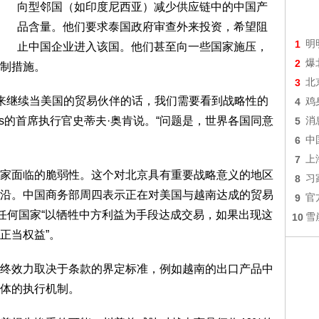
向型邻国（如印度尼西亚）减少供应链中的中国产
品含量。他们要求泰国政府审查外来投资，希望阻
1
明
止中国企业进入该国。他们甚至向一些国家施压，
2
爆
制措施。
3
北
来继续当美国的贸易伙伴的话，我们需要看到战略性的
4
鸡
isors的首席执行官史蒂夫·奥肯说。“问题是，世界各国同意
5
消
6
中
7
上
面临的脆弱性。这个对北京具有重要战略意义的地区
8
习
沿。中国商务部周四表示正在对美国与越南达成的贸易
9
官
对任何国家“以牺牲中方利益为手段达成交易，如果出现这
10
雪
正当权益”。
效力取决于条款的界定标准，例如越南的出口产品中
体的执行机制。