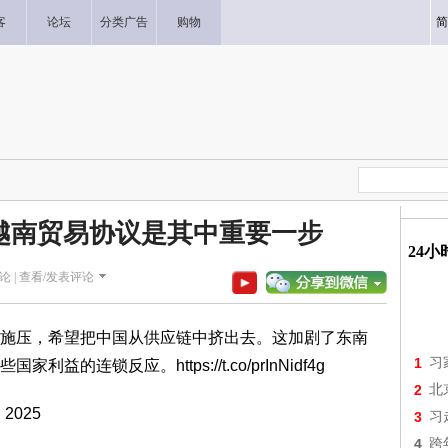
客
论坛
分类广告
购物
简
越南贸易协议是其中重要一步
24
论 |
查看/发表评论
施压，希望把中国从供应链中挤出去。这加剧了东南
1
习
些国家利益的连锁反应。
https://t.co/prInNidf4g
2
北
, 2025
3
习
4
跨