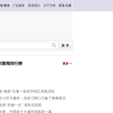
体
/
繁体
广告服务
联系我们
关于万维
登录
/
注册
小时新闻排行榜
更多>>
家“储君”出事？皇侄齐明正突然消失
京七环大爆炸，传老习两口子躲了整整两天
走错“关键一步” 渐失话语权
年夜，中国多个大城市现诡异一幕