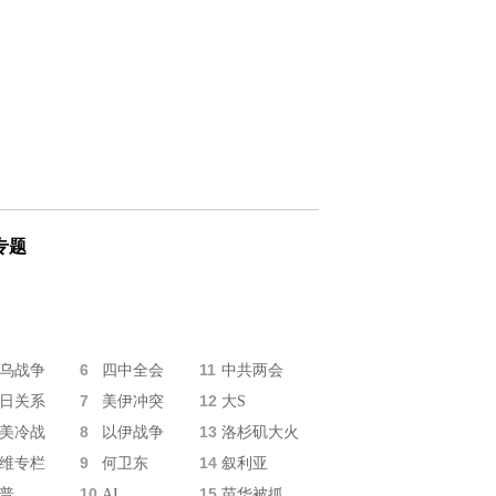
专题
6
11
乌战争
四中全会
中共两会
7
12
日关系
美伊冲突
大S
8
13
美冷战
以伊战争
洛杉矶大火
9
14
维专栏
何卫东
叙利亚
10
15
普
AI
苗华被抓