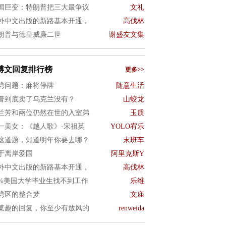
国巨变：特朗普把三大最争议
文礼
外中文出版的新路基本开通，
高伐林
朗普与德皇威廉二世
谢盛友文集
博文回复排行榜
更多>>
湾问题：麻将停牌
随意生活
普到底卖了乌克兰没有？
山蛟龙
兰芳和兩位仍然在世的入室弟
玉质
一美女：《越人歌》-宋祖英
YOLO宥乐
这道题，知道明年你要去哪？
末班车
于离岸爱国
阿里克斯Y
外中文出版的新路基本开通，
高伐林
0%美国大学毕业生找不到工作
乐维
湾区的整合梦
文庙
菓趣的回复，你至少有放风的
renweida