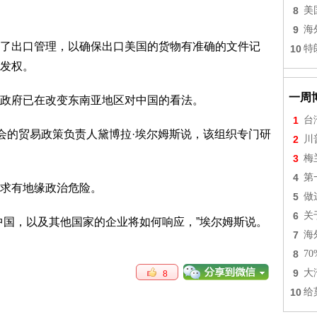
8
美
9
海
出口管理，以确保出口美国的货物有准确的文件记
10
特
发权。
一周
府已在改变东南亚地区对中国的看法。
1
台
的贸易政策负责人黛博拉·埃尔姆斯说，该组织专门研
2
川
3
梅
4
第
求有地缘政治危险。
5
做
6
关
国，以及其他国家的企业将如何响应，”埃尔姆斯说。
7
海
8
7
9
大
8
10
给