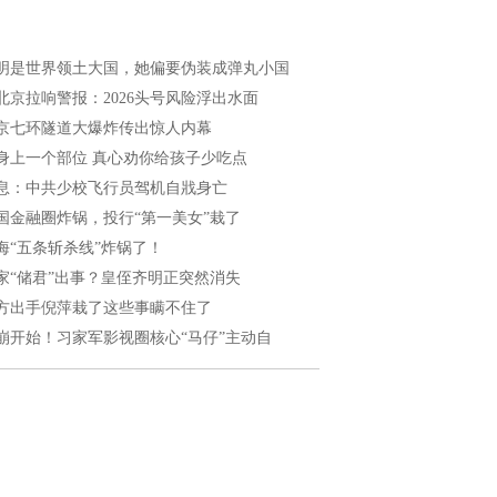
明是世界领土大国，她偏要伪装成弹丸小国
北京拉响警报：2026头号风险浮出水面
京七环隧道大爆炸传出惊人内幕
身上一个部位 真心劝你给孩子少吃点
息：中共少校飞行员驾机自戕身亡
国金融圈炸锅，投行“第一美女”栽了
海“五条斩杀线”炸锅了！
家“储君”出事？皇侄齐明正突然消失
方出手倪萍栽了这些事瞒不住了
崩开始！习家军影视圈核心“马仔”主动自