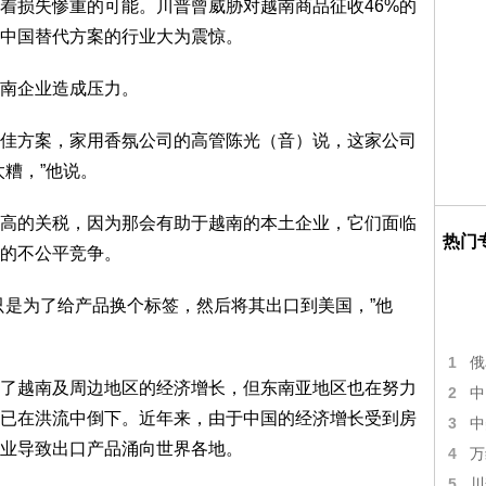
损失惨重的可能。川普曾威胁对越南商品征收46%的
中国替代方案的行业大为震惊。
南企业造成压力。
佳方案，家用香氛公司的高管陈光（音）说，这家公司
糟，”他说。
的关税，因为那会有助于越南的本土企业，它们面临
热门
的不公平竞争。
是为了给产品换个标签，然后将其出口到美国，”他
1
俄
越南及周边地区的经济增长，但东南亚地区也在努力
2
中
已在洪流中倒下。近年来，由于中国的经济增长受到房
3
中
业导致出口产品涌向世界各地。
4
万
5
川