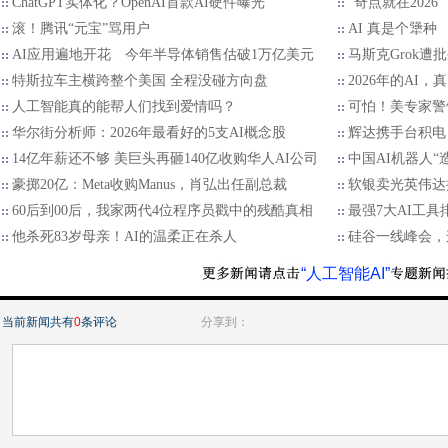
ChatGPT实体化？OpenAI首款AI硬件曝光
“奇点就在202
滚！腾讯“元宝”骂用户
AI 真是个犟种
AI应用遍地开花 今年半导体销售估破1万亿美元
马斯克Grok
特斯拉车主横跨整个美国 全程没碰方向盘
2026年的AI，
人工智能真的能帮人们找到爱情吗？
可怕！美专家警
华尔街分析师：2026年最看好的5支AI概念股
辉达携手台积电 
14亿年薪还不够 美巨头再砸140亿收购华人AI公司
中国AI机器人“
豪掷20亿：Meta收购Manus，肖弘出任副总裁
软银卖光英伟达持
60后到00后，我家两代4位程序员戳中的残酷真相
最强7大AI工具
他杀死83岁母亲！AI的温柔正在杀人
硅谷一线峰会，
“人工智能AI”
当前新闻共有
0
条评论
分享到：