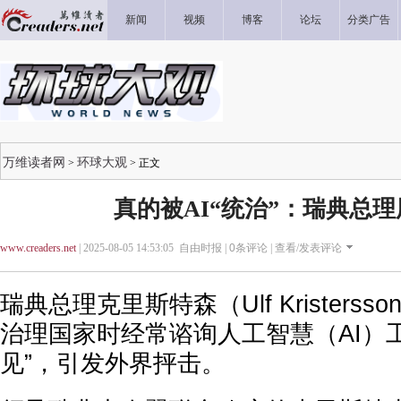
新闻
视频
博客
论坛
分类广告
万维读者网
环球大观
>
> 正文
真的被AI“统治”：瑞典总理
www.creaders.net
| 2025-08-05 14:53:05 自由时报 |
0
条评论 |
查看/发表评论
瑞典总理克里斯特森（Ulf Kristers
治理国家时经常谘询人工智慧（AI）
见”，引发外界抨击。