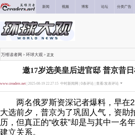
新闻
视频
博客
论坛
分类广告
万维读者网
环球大观
>
> 正文
邀17岁选美皇后进官邸 普京昔
www.creaders.net
| 2025-08-19 22:27:15 中时新闻网 |
0
条评论 |
查看/发表评论
两名俄罗斯资深记者爆料，早在20
大选前夕，普京为了巩固人气，资助
历，但真正的“收获”却是与其中一名年
建立关系。