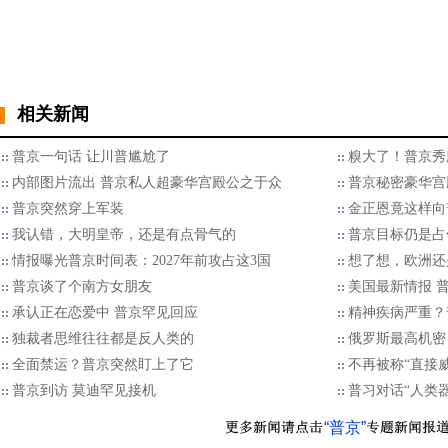
相关新闻
普京一句话 让川普尴尬了
糗大了！普京秀
内部图片流出 普京私人超豪华宫殿公之于众
普京秘密豪华宫
普京突然穿上军装
金正恩竟这样向
我认错，大明皇帝，还是有点骨气的
普京目标仍是占
情报曝光普京时间表：2027年前攻占这3国
想了想，欧洲还
​普京谈了个南方女朋友
美国最新情报 
承认正在恋爱中 普京罕见回应
精神疾病严重？
独裁者思维往往都是反人类的
俄罗斯最高机密
全面禁运？普京突然盯上了它
不再被称“直接
普京到访 莫迪罕见接机
普习对话“人类
“普京”