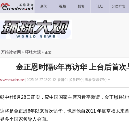
新闻
视频
博客
论坛
分类广告
万维读者网
环球大观
>
> 正文
金正恩时隔6年再访华 上台后首
www.creaders.net
| 2025-08-27 23:22:12 香港01 |
0
条评论 |
查看/发表评论
朝中社8月28日证实，应中国国家主席习近平邀请，金正恩将访
这将是金正恩6年以来首次访华，也是他自2011 年底掌权以
界多个国家领导人会面。