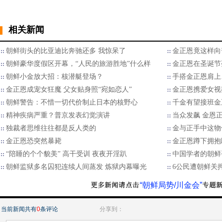
相关新闻
朝鲜街头的比亚迪比奔驰还多 我惊呆了
金正恩竟这样向
朝鲜豪华度假区开幕，“人民的旅游胜地”什么样
金正恩在圣诞节
朝鲜小金放大招：核潜艇登场？
手搭金正恩肩上
金正恩成宠女狂魔 父女贴身照“宛如恋人”
金正恩携爱女视
朝鲜警告：不惜一切代价制止日本的核野心
千金有望接班金
精神疾病严重？普京发表幻觉演讲
当众发飙 金恩
独裁者思维往往都是反人类的
金与正手中这物
金正恩恐突然暴毙
金正恩蹲下拥抱
“陪睡的个个貌美” 高干受训 夜夜开淫趴
中国学者的朝鲜
朝鲜监狱多名囚犯连续人间蒸发 炼狱内幕曝光
6公民遭朝鲜关
“朝鲜局势/川金会”
当前新闻共有
0
条评论
分享到：