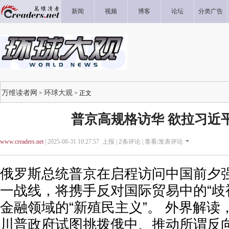
新闻
视频
博客
论坛
分类广告
万维读者网
环球大观
>
> 正文
普京高规格访华 欲拉习近平
www.creaders.net
| 2025-08-31 10:27:57 上报 |
2
条评论 |
查看/发表评论
俄罗斯总统普京在启程访问中国前夕
一战线，将携手反对国际贸易中的“歧
金融领域的“新殖民主义”。 外界解
川普政府试图挑拨俄中、推动所谓反