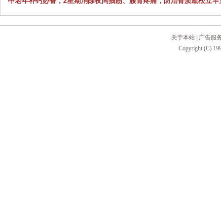
中老年补钙必备，2星期消除夜间抽筋、腰背疼痛，防治骨质疏松立竿
关于本站
|
广告服
Copyright (C) 199