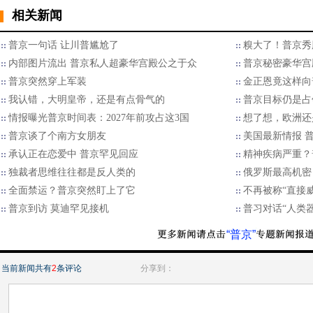
相关新闻
普京一句话 让川普尴尬了
糗大了！普京秀
内部图片流出 普京私人超豪华宫殿公之于众
普京秘密豪华宫
普京突然穿上军装
金正恩竟这样向
我认错，大明皇帝，还是有点骨气的
普京目标仍是占
情报曝光普京时间表：2027年前攻占这3国
想了想，欧洲还
​普京谈了个南方女朋友
美国最新情报 
承认正在恋爱中 普京罕见回应
精神疾病严重？
独裁者思维往往都是反人类的
俄罗斯最高机密
全面禁运？普京突然盯上了它
不再被称“直接
普京到访 莫迪罕见接机
普习对话“人类
“普京”
当前新闻共有
2
条评论
分享到：