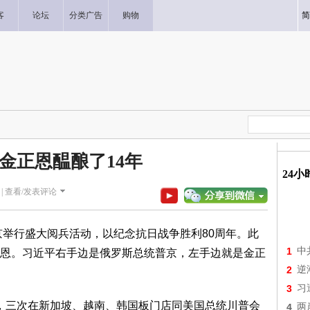
客
论坛
分类广告
购物
简
金正恩醖酿了14年
24
|
查看/发表评论
京举行盛大阅兵活动，以纪念抗日战争胜利80周年。此
1
中
恩。习近平右手边是俄罗斯总统普京，左手边就是金正
2
逆
3
习
访华，三次在新加坡、越南、韩国板门店同美国总统川普会
4
两