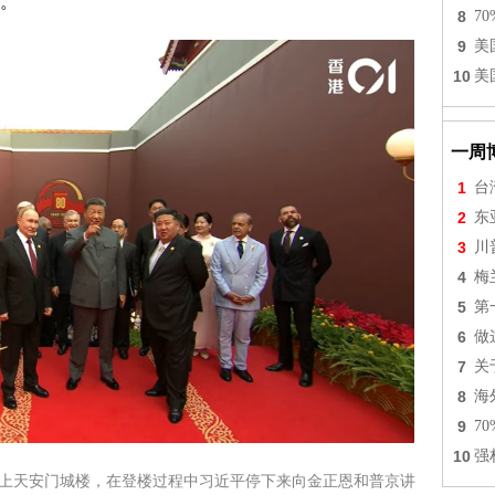
。
8
7
9
美
10
美
一周
1
台
2
东
3
川
4
梅
5
第
6
做
7
关
8
海
9
7
10
强
宾登上天安门城楼，在登楼过程中习近平停下来向金正恩和普京讲