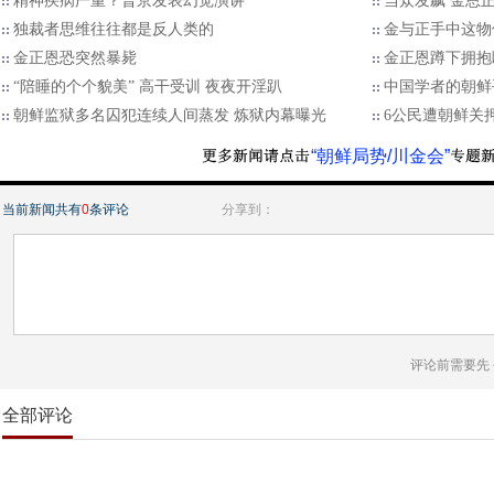
精神疾病严重？普京发表幻觉演讲
当众发飙 金恩
独裁者思维往往都是反人类的
金与正手中这物
金正恩恐突然暴毙
金正恩蹲下拥抱
“陪睡的个个貌美” 高干受训 夜夜开淫趴
中国学者的朝鲜
朝鲜监狱多名囚犯连续人间蒸发 炼狱内幕曝光
6公民遭朝鲜关
“朝鲜局势/川金会”
当前新闻共有
0
条评论
分享到：
评论前需要先
全部评论