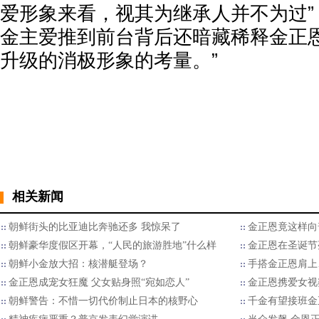
爱形象来看，视其为继承人并不为过”
金主爱推到前台背后还暗藏稀释金正
升级的消极形象的考量。”
相关新闻
朝鲜街头的比亚迪比奔驰还多 我惊呆了
金正恩竟这样向
朝鲜豪华度假区开幕，“人民的旅游胜地”什么样
金正恩在圣诞节
朝鲜小金放大招：核潜艇登场？
手搭金正恩肩上
金正恩成宠女狂魔 父女贴身照“宛如恋人”
金正恩携爱女视
朝鲜警告：不惜一切代价制止日本的核野心
千金有望接班金