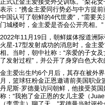
正式让金主爱接受外交训练。”梨花女
表示：“携金主爱同行势必与中方提前
中国认可了朝鲜的4代世袭”，“需要
门城楼时，金主爱是否会公开亮相。”
2022年11月19日，朝鲜媒体报道洲
火星-17型发射成功的消息时，金主
相。
当时，朝中社称：“亲爱的子女及
了发射过程”，并公开了身穿白色大衣
金主爱出生约6个月后，其存在被外界所
月，篮球狂粉金正恩邀请前美国职业篮
丹尼斯·罗德曼访问朝鲜，他接受英国
称：“我抱了金正恩的女儿主爱（Jua
（李雪主）聊了天。”罗德曼当时评价