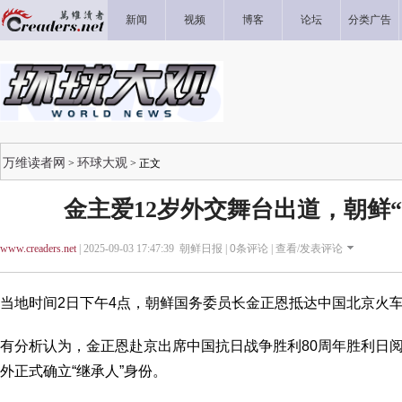
新闻
视频
博客
论坛
分类广告
万维读者网
环球大观
>
> 正文
金主爱12岁外交舞台出道，朝鲜“
www.creaders.net
| 2025-09-03 17:47:39 朝鲜日报 |
0
条评论 |
查看/发表评论
当地时间2日下午4点，朝鲜国务委员长金正恩抵达中国北京火
有分析认为，金正恩赴京出席中国抗日战争胜利80周年胜利日
外正式确立“继承人”身份。