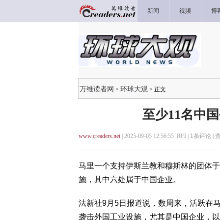
新闻
视频
博
万维读者网
环球大观
>
> 正文
至少11名中
www.creaders.net
| 2025-09-05 12:56:55 RFI |
1
条评论 |
马里一个支持伊斯兰教和穆斯林的团体于
施，其中六处属于中国企业。
法新社9月5日报道说，数周来，活跃在马
袭击外国工业设施，尤其是中国企业，以