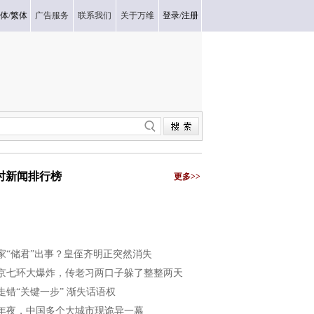
体
/
繁体
广告服务
联系我们
关于万维
登录
/
注册
小时新闻排行榜
更多>>
家“储君”出事？皇侄齐明正突然消失
京七环大爆炸，传老习两口子躲了整整两天
走错“关键一步” 渐失话语权
年夜，中国多个大城市现诡异一幕