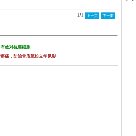
1/1
上一页
下一页
 有效对抗癌细胞
背疼痛，防治骨质疏松立竿见影