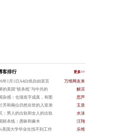
博客排行
更多>>
026年1月1日A4白纸自由宣言
万维网友来
屏的美国“斩杀线”与中共的
解滨
国杂感：仓颉造字成真，有图
思芦
兰芳和兩位仍然在世的入室弟
玉质
芃：男人的出轨和女人的出轨
水沫
国斩杀线：愚昧和麻木
汪翔
0%美国大学毕业生找不到工作
乐维