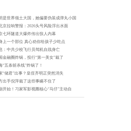
明是世界领土大国，她偏要伪装成弹丸小国
北京拉响警报：2026头号风险浮出水面
京七环隧道大爆炸传出惊人内幕
身上一个部位 真心劝你给孩子少吃点
息：中共少校飞行员驾机自戕身亡
国金融圈炸锅，投行“第一美女”栽了
海“五条斩杀线”炸锅了！
家“储君”出事？皇侄齐明正突然消失
方出手倪萍栽了这些事瞒不住了
崩开始！习家军影视圈核心“马仔”主动自