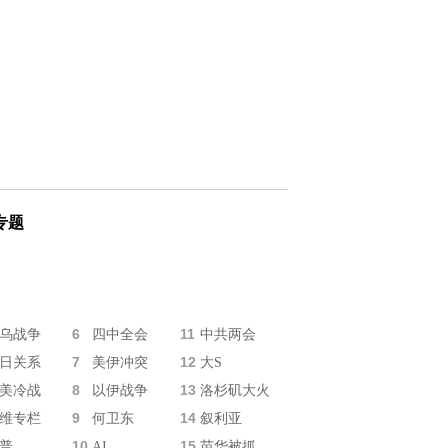
专题
6
11
乌战争
四中全会
中共两会
7
12
日关系
美伊冲突
大S
8
13
美冷战
以伊战争
洛杉矶大火
9
14
维专栏
何卫东
叙利亚
10
15
普
AI
苗华被抓