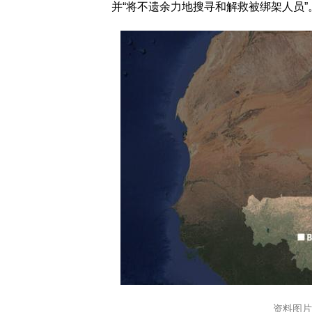
并“将不遗余力地搜寻和解救被绑架人员”
资料图片 