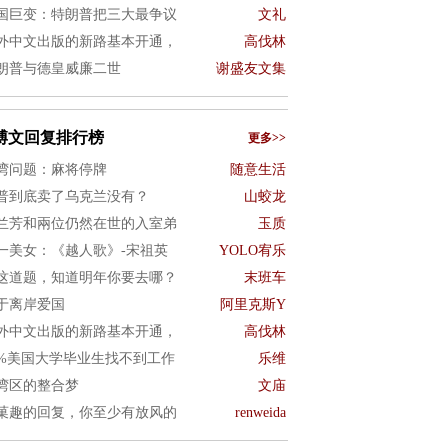
国巨变：特朗普把三大最争议
文礼
外中文出版的新路基本开通，
高伐林
朗普与德皇威廉二世
谢盛友文集
博文回复排行榜
更多>>
湾问题：麻将停牌
随意生活
普到底卖了乌克兰没有？
山蛟龙
兰芳和兩位仍然在世的入室弟
玉质
一美女：《越人歌》-宋祖英
YOLO宥乐
这道题，知道明年你要去哪？
末班车
于离岸爱国
阿里克斯Y
外中文出版的新路基本开通，
高伐林
0%美国大学毕业生找不到工作
乐维
湾区的整合梦
文庙
菓趣的回复，你至少有放风的
renweida