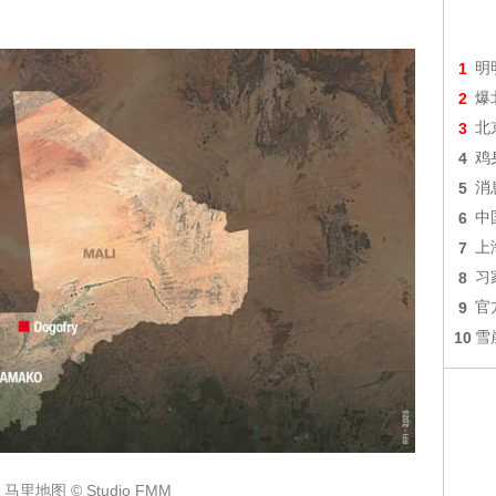
。
1
明
2
爆
3
北
4
鸡
5
消
6
中
7
上
8
习
9
官
10
雪
马里地图 © Studio FMM