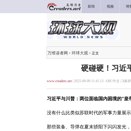
新闻
视频
博
万维读者网
环球大观
>
> 正文
硬碰硬！习近
www.creaders.net
| 2025-09-09 11:41:13 ABC中文 |
3
条评
习近平与川普：两位面临国内困境的“皇
没有什么比类似苏联时代的军事力量展示
那些装备、导弹在夏末骄阳下闪闪发光，