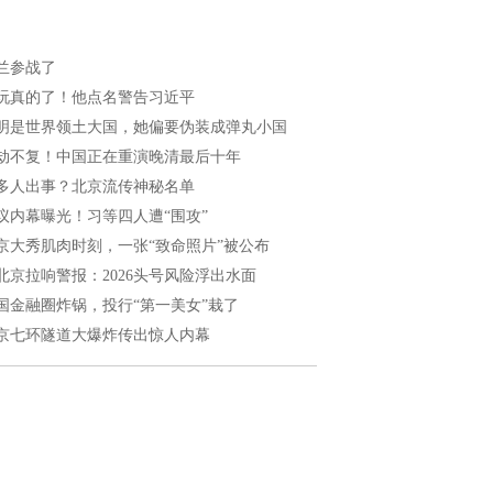
兰参战了
玩真的了！他点名警告习近平
明是世界领土大国，她偏要伪装成弹丸小国
劫不复！中国正在重演晚清最后十年
多人出事？北京流传神秘名单
议内幕曝光！习等四人遭“围攻”
京大秀肌肉时刻，一张“致命照片”被公布
北京拉响警报：2026头号风险浮出水面
国金融圈炸锅，投行“第一美女”栽了
京七环隧道大爆炸传出惊人内幕