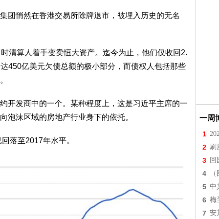
集团悄然在香港交易所除牌退市，被埋入历史的无名
当时清算人着手变卖恒大资产。迄今为止，他们仅收回2.
占高达450亿美元欠债总额的极小部分，而债权人包括那些
。
约开发商中的一个。某种程度上，这是习近平主席的一
向泡沫区域的房地产行业身下的依托。
一周
1
2
回落至2017年水平。
2
刷
3
回
4
（
5
中
6
梅
7
安