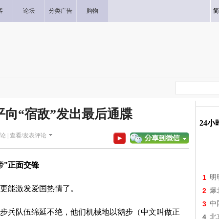
客
论坛
分类广告
购物
简
平向“宿敌”发出最后通牒
24
论 |
查看/发表评论
帝”正面交锋
1
明
更能激发爱国热情了。
2
爆
3
中
步兵队伍绵延不绝，他们机械地以鹅步（中文叫做正
4
北