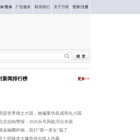
体
/
繁体
广告服务
联系我们
关于万维
登录
/
注册
小时新闻排行榜
更多>>
明是世界领土大国，她偏要伪装成弹丸小国
北京拉响警报：2026头号风险浮出水面
国金融圈炸锅，投行“第一美女”栽了
京七环隧道大爆炸传出惊人内幕