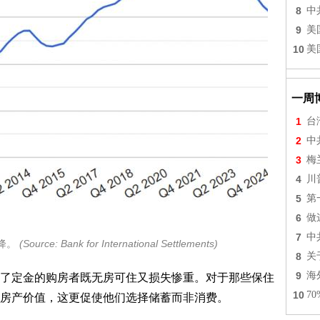
8
中
9
美
10
美
一周
1
台
2
中
3
梅
4
川
5
第
6
做
7
中
下降。
(Source: Bank for International Settlements)
8
关
9
海
了定金的购房者既无房可住又损失惨重。对于那些保住
10
7
房产价值，这更促使他们选择储蓄而非消费。