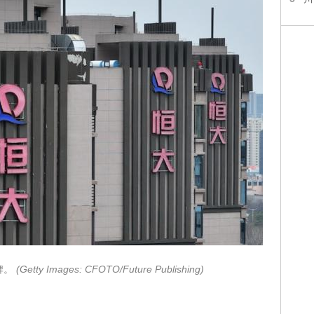
牌。
(Getty Images: CFOTO/Future Publishing)