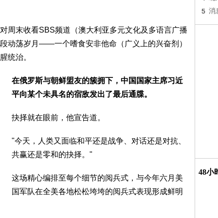
5
消
对周末收看SBS频道（澳大利亚多元文化及多语言广播
段动荡岁月——一个嗜食安非他命（广义上的兴奋剂）
腥统治。
在俄罗斯与朝鲜盟友的簇拥下，中国国家主席习近
平向某个未具名的宿敌发出了最后通牒。
抉择就在眼前，他宣告道。
"今天，人类又面临和平还是战争、对话还是对抗、
共赢还是零和的抉择。"
48
这场精心编排至每个细节的阅兵式，与今年六月美
国军队在全美各地松松垮垮的阅兵式表现形成鲜明