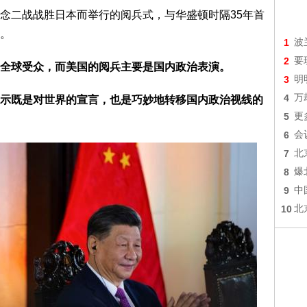
念二战战胜日本而举行的阅兵式，与华盛顿时隔35年首
。
1
波
2
要
全球受众，而美国的阅兵主要是国内政治表演。
3
明
4
万
示既是对世界的宣言，也是巧妙地转移国内政治视线的
5
更
6
会
7
北
8
爆
9
中
10
北