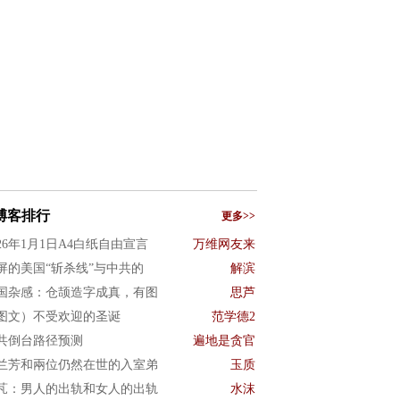
博客排行
更多>>
026年1月1日A4白纸自由宣言
万维网友来
屏的美国“斩杀线”与中共的
解滨
国杂感：仓颉造字成真，有图
思芦
图文）不受欢迎的圣诞
范学德2
共倒台路径预测
遍地是贪官
兰芳和兩位仍然在世的入室弟
玉质
芃：男人的出轨和女人的出轨
水沫