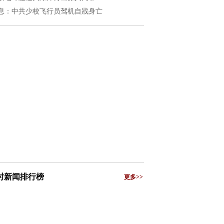
息：中共少校飞行员驾机自戕身亡
小时新闻排行榜
更多>>