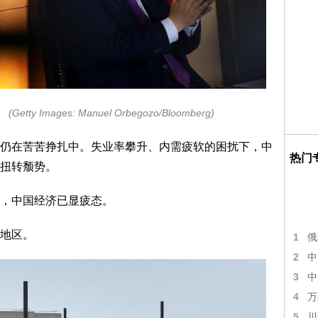
。
(Getty Images: Manuel Orbegozo/Bloomberg)
仍在苦苦挣扎中。失业率攀升、内需疲软的困扰下，中
热门
扭转颓势。
，中国经济已显疲态。
地区。
1
俄
2
中
3
中
4
万
5
川