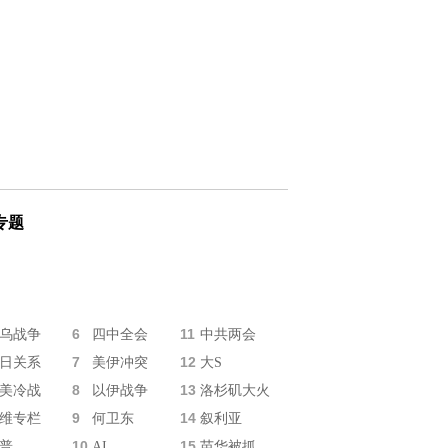
专题
6
11
乌战争
四中全会
中共两会
7
12
日关系
美伊冲突
大S
8
13
美冷战
以伊战争
洛杉矶大火
9
14
维专栏
何卫东
叙利亚
10
15
普
AI
苗华被抓