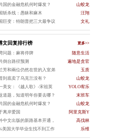
共国的金融危机何时爆发？
山蛟龙
国斩杀线：愚昧和麻木
汪翔
国巨变：特朗普把三大最争议
文礼
博文回复排行榜
更多>>
湾问题：麻将停牌
随意生活
共倒台路径预测
遍地是贪官
兰芳和兩位仍然在世的入室弟
玉质
普到底卖了乌克兰没有？
山蛟龙
一美女：《越人歌》-宋祖英
YOLO宥乐
这道题，知道明年你要去哪？
末班车
共国的金融危机何时爆发？
山蛟龙
于离岸爱国
阿里克斯Y
外中文出版的新路基本开通，
高伐林
0%美国大学毕业生找不到工作
乐维