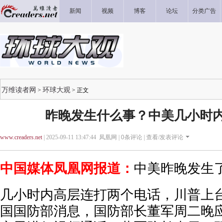
新闻
视频
博客
论坛
分类广告
万维读者网
环球大观
>
> 正文
昨晚发生什么事？中美几小时
www.creaders.net
| 2025-09-11 13:47:44 凤凰网 |
0
条评论 |
查看/发表评论
中国媒体凤凰网报道：
中美昨晚发生
几小时内高层连打两个电话，川普上
国国防部消息，国防部长董军周二晚