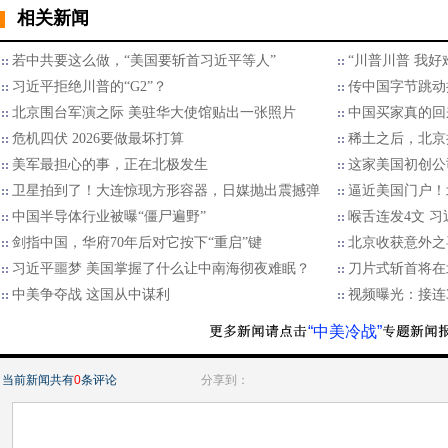
相关新闻
若中共要这么做，“美国要斩首习近平等人”
“川普川普 我好
习近平拒绝川普的“G2”？
传中国字节跳动
北京围台军演之际 美驻华大使馆贴出一张照片
中国买家真的回
危机四伏 2026要做最坏打算
稀土之后，北京
美军最担心的事，正在北极发生
这家美国初创公
卫星拍到了！大连惊现方形容器，日媒抛出震撼弹
逼近美国门户！
中国半导体行业被曝“僵尸遍野”
喉舌连发4文 
剑指中国，华府70年后对它按下“重启”键
北京收获意外之
习近平噩梦 美国掌握了什么让中南海彻夜难眠？
刀片式斩首将在
中美争夺战 这国从中谋利
视频曝光：接连
“中美冷战”
当前新闻共有
0
条评论
分享到：