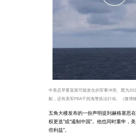
中美迟早要直面可能发生的军事冲突。图为20
船，还有美军P8A干扰海警执法行动。（微博账
五角大楼发布的一份声明提到赫格塞思在
权更迭”或“遏制中国”。他也同时重申，
些利益”。