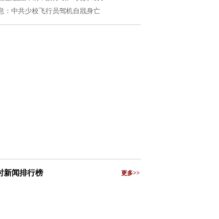
息：中共少校飞行员驾机自戕身亡
小时新闻排行榜
更多>>