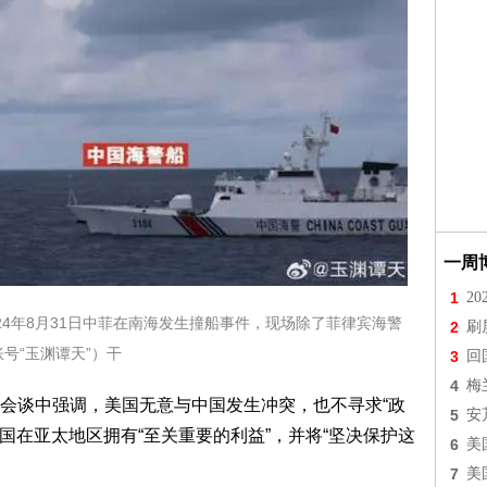
一周
1
2
24年8月31日中菲在南海发生撞船事件，现场除了菲律宾海警
2
刷
号“玉渊谭天”）干
3
回
4
梅
会谈中强调，美国无意与中国发生冲突，也不寻求“政
5
安
美国在亚太地区拥有“至关重要的利益”，并将“坚决保护这
6
美
7
美