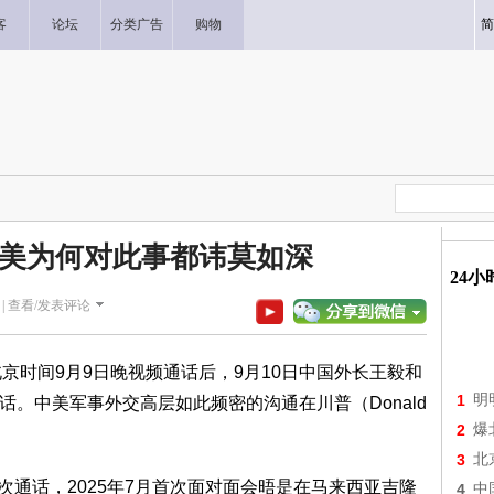
客
论坛
分类广告
购物
简
美为何对此事都讳莫如深
24
|
查看/发表评论
京时间9月9日晚视频通话后，9月10日中国外长王毅和
1
明
通电话。中美军事外交高层如此频密的沟通在川普（Donald
2
爆
3
北
一次通话，2025年7月首次面对面会晤是在马来西亚吉隆
4
中