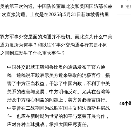
奥的第三次沟通。中国防长董军此次和美国国防部长赫
5
消
人第二次直接沟通。上次是在2025年5月31日新加坡香格里
双方军事外交层面的沟通并不密切。而此次为什么中美
通力度所为何事？和以往军事外交沟通各行其是不同，
之间到底发生了什么重大事件？
中国外交部就王毅和鲁比奥的通话发布了官方通
稿，通稿说王毅表示美方近来采取的消极言行，损
害了中方正当权益，干涉了中国内政，不利于中美
关系的改善与发展，中方明确反对。尤其在台湾等
涉及中方核心利益的问题上，美方务必谨言慎行。
48
中美曾在二战期间为战胜军国主义和法西斯并肩战
斗，也应在新时期为世界的和平与繁荣开展合作，
应对各种全球挑战，承担大国应尽责任。