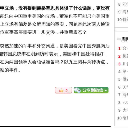
8
7
申立场，没有提到赫格塞思具体谈了什么话题，更没有
9
海
能只向中国重申美国的立场，董军也不可能只向美国重
10
特
上立场有偏差是众所周知的事实，问题是此次两人通话
位军事高层需要进一步交涉，并重新表态？
一周
突然加速的军事和外交沟通，是美国看完中国秀肌肉后
1
台
欢迎韩国总统李在明到访时表示，美国和中国处得很好，
2
梅
在为两国领导人会晤做准备吗？以九三阅兵为转折点，
3
川
察的事件。
4
第
5
做
6
关
2
7
海
8
7
9
大
10
给