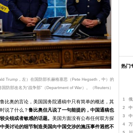
热门
d Trump，左）在国防部长赫格塞思（Pete Hegseth，中）的
为“战争部”（Department of War）。（Reuters）
1
俄
鲁比奥的言论，美国国务院通稿中只有简单的概述，其
2
中
时说了什么？
鲁比奥但凡说了一句能提的，中国通稿也
3
中
较尖锐或者敏感的话题。
美国方面没有公布任何双方探
4
万
中美讨论的细节制造美国向中国交涉的施压事件迥然不
5
川