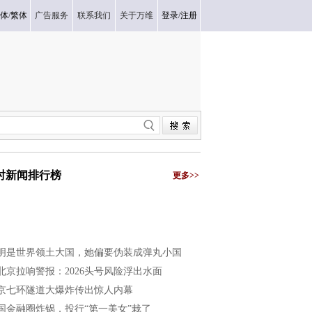
体
/
繁体
广告服务
联系我们
关于万维
登录
/
注册
小时新闻排行榜
更多>>
明是世界领土大国，她偏要伪装成弹丸小国
北京拉响警报：2026头号风险浮出水面
京七环隧道大爆炸传出惊人内幕
国金融圈炸锅，投行“第一美女”栽了