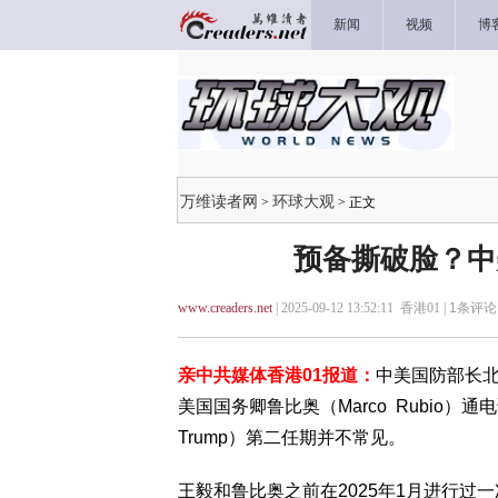
新闻
视频
博
万维读者网
环球大观
>
> 正文
预备撕破脸？中
www.creaders.net
| 2025-09-12 13:52:11 香港01 |
1
条评论 
亲中共媒体香港01报道：
中美国防部长北
美国国务卿鲁比奥（Marco Rubio）
Trump）第二任期并不常见。
王毅和鲁比奥之前在2025年1月进行过