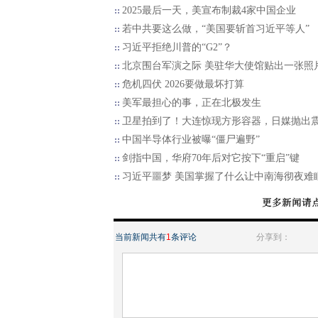
2025最后一天，美宣布制裁4家中国企业
若中共要这么做，“美国要斩首习近平等人”
习近平拒绝川普的“G2”？
北京围台军演之际 美驻华大使馆贴出一张照
危机四伏 2026要做最坏打算
美军最担心的事，正在北极发生
卫星拍到了！大连惊现方形容器，日媒抛出
中国半导体行业被曝“僵尸遍野”
剑指中国，华府70年后对它按下“重启”键
习近平噩梦 美国掌握了什么让中南海彻夜难
当前新闻共有
1
条评论
分享到：