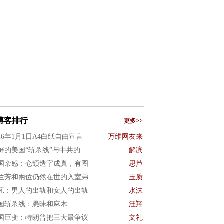
博客排行
更多>>
026年1月1日A4白纸自由宣言
万维网友来
屏的美国“斩杀线”与中共的
解滨
国杂感：仓颉造字成真，有图
思芦
兰芳和兩位仍然在世的入室弟
玉质
芃：男人的出轨和女人的出轨
水沫
国斩杀线：愚昧和麻木
汪翔
国巨变：特朗普把三大最争议
文礼