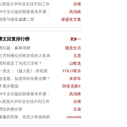
0%美国大学毕业生找不到工作
乐维
外中文出版的新路基本开通，
高伐林
朗普与德皇威廉二世
谢盛友文集
博文回复排行榜
更多>>
湾问题：麻将停牌
随意生活
兰芳和兩位仍然在世的入室弟
玉质
普到底卖了乌克兰没有？
山蛟龙
一美女：《越人歌》-宋祖英
YOLO宥乐
这道题，知道明年你要去哪？
末班车
于离岸爱国
阿里克斯Y
外中文出版的新路基本开通，
高伐林
0%美国大学毕业生找不到工作
乐维
湾区的整合梦
文庙
菓趣的回复，你至少有放风的
renweida