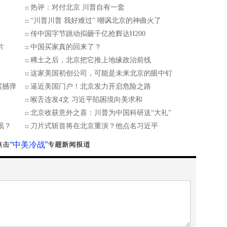
热评：对付北京 川普自有一套
“川普川普 我好难过” 嘲讽北京的神曲火了
传中国字节跳动拟砸千亿抢辉达H200
片
中国买家真的回来了？
稀土之后，北京把它推上地缘政治前线
这家美国初创公司，可能是未来北京的眼中钉
震撼弹
逼近美国门户！北京发力开启危险之路
喉舌连发4文 习近平陷困境向美求和
北京收获意外之喜：川普为中国科研送“大礼”
眠？
刀片式斩首将在北京重演？他点名习近平
“中美冷战”