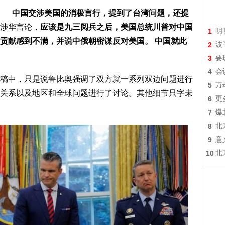
中国交涉美国的消极言行，提到了台湾问题，还提
涉华言论，
应该是九三阅兵之后，美国总统川普对中国
1
明
贡献感到不满，并说中俄朝密谋反对美国。 中国就此
2
波
3
要
4
会
稿中，只是说鲁比奥强调了双方就一系列双边问题进行
5
万
关系以及地区和全球问题进行了讨论。其他细节只字未
6
更
7
爆
8
北
9
意
10
北