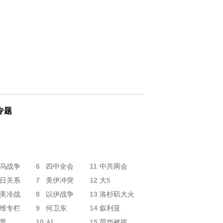
专题
6
11
乌战争
四中全会
中共两会
7
12
日关系
美伊冲突
大S
8
13
美冷战
以伊战争
洛杉矶大火
9
14
维专栏
何卫东
叙利亚
10
15
普
AI
苗华被抓