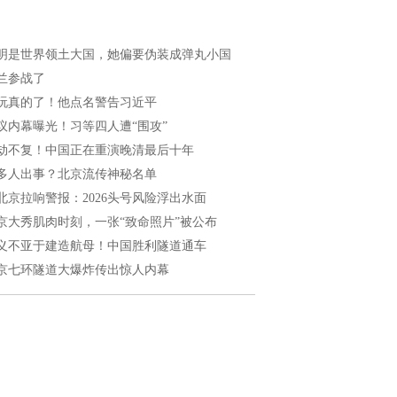
明是世界领土大国，她偏要伪装成弹丸小国
兰参战了
玩真的了！他点名警告习近平
议内幕曝光！习等四人遭“围攻”
劫不复！中国正在重演晚清最后十年
多人出事？北京流传神秘名单
北京拉响警报：2026头号风险浮出水面
京大秀肌肉时刻，一张“致命照片”被公布
义不亚于建造航母！中国胜利隧道通车
京七环隧道大爆炸传出惊人内幕