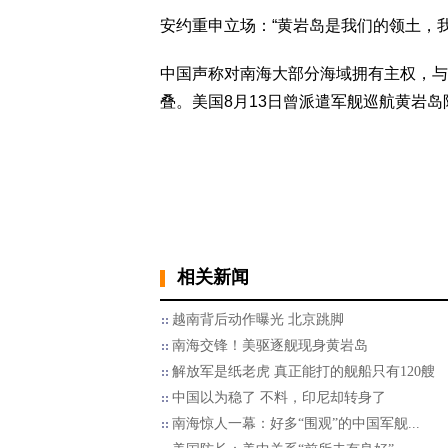
安约重申立场：“黄岩岛是我们的领土，
中国声称对南海大部分海域拥有主权，与
叠。美国8月13日曾派遣军舰巡航黄岩
相关新闻
越南背后动作曝光 北京跳脚
南海交锋！美驱逐舰现身黄岩岛
解放军是纸老虎 真正能打的舰船只有120艘
中国以为稳了 不料，印尼却转身了
南海惊人一幕：好多“围观”的中国军舰...