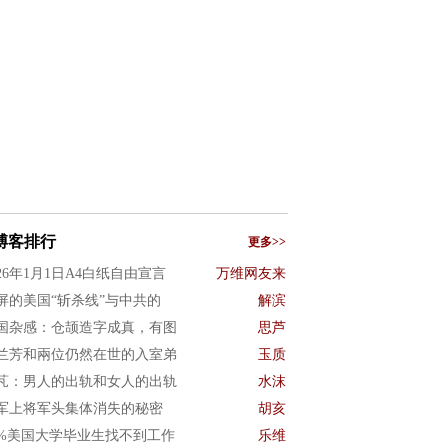
博客排行
更多>>
026年1月1日A4白纸自由宣言
万维网友来
屏的美国“斩杀线”与中共的
解滨
国杂感：仓颉造字成真，有图
思芦
兰芳和兩位仍然在世的入室弟
玉质
芃：男人的出轨和女人的出轨
水沫
军上将军头集体消失的秘密
胡亥
0%美国大学毕业生找不到工作
乐维