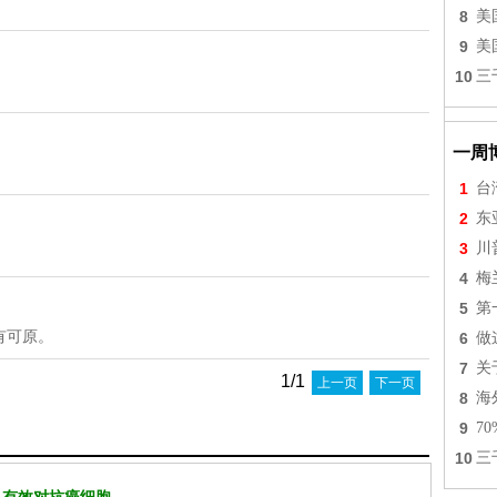
8
美
9
美
10
三
一周
1
台
2
东
3
川
4
梅
5
第
有可原。
6
做
7
关
1/1
上一页
下一页
8
海
9
7
10
三