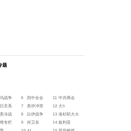
专题
6
11
乌战争
四中全会
中共两会
7
12
日关系
美伊冲突
大S
8
13
美冷战
以伊战争
洛杉矶大火
9
14
维专栏
何卫东
叙利亚
10
15
普
AI
苗华被抓