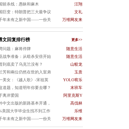
国斩杀线：愚昧和麻木
汪翔
国巨变：特朗普把三大最争议
文礼
千年未有之新中国——一份关
万维网友来
博文回复排行榜
更多>>
湾问题：麻将停牌
随意生活
亚战争准备：从暗杀安倍开始
随意生活
普到底卖了乌克兰没有？
山蛟龙
兰芳和兩位仍然在世的入室弟
玉质
一美女：《越人歌》-宋祖英
YOLO宥乐
这道题，知道明年你要去哪？
末班车
于离岸爱国
阿里克斯Y
外中文出版的新路基本开通，
高伐林
0%美国大学毕业生找不到工作
乐维
千年未有之新中国——一份关
万维网友来