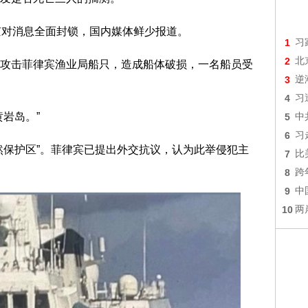
京对消息全面封锁，国内媒体鲜少报道。
1
习
2
北
攻击菲律宾渔业局船只，造成船体破损，一名船员受
3
逆
。
4
习
岩岛。”
5
中
6
习
然保护区”。菲律宾已提出外交抗议，认为此举侵犯主
7
比
8
跨
9
中
10
两