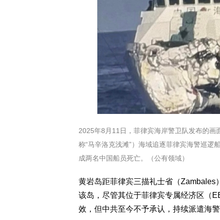
2025年8月11日，菲律宾海岸警卫队发布
称“马辛洛克浅滩”）海域追逐菲律宾海警巡逻
成两名中国船员死亡。（公有领域）
黄岩岛距菲律宾三描礼士省（Zambale
该岛，尽管其位于菲律宾专属经济区（EE
效，但中共至今不予承认，持续派遣海警