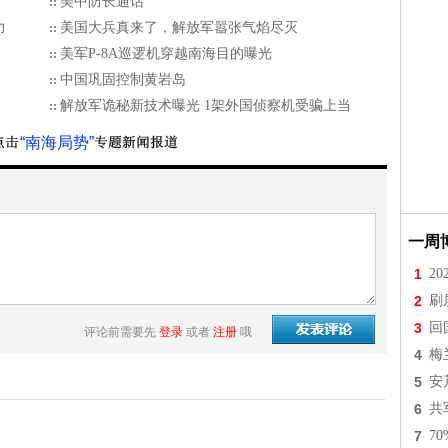
美中防长通话
力
美国大兵真来了，解放军嚣张气焰尽灭
美军P-8A巡逻机穿越南海目的曝光
中国巩固控制黄岩岛
解放军诡秘新技术曝光 1架外国侦察机受骗上当
“南海局势”
一周
1
2
2
刷
3
回
评论前需要先
登录
或者
注册
哦
4
梅
5
安
6
共
7
7