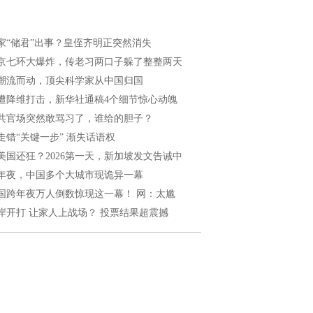
家“储君”出事？皇侄齐明正突然消失
京七环大爆炸，传老习两口子躲了整整两天
潮流而动，顶尖科学家从中国归国
遭降维打击，新华社通稿4个细节惊心动魄
共官场突然敢骂习了，谁给的胆子？
走错“关键一步” 渐失话语权
美国还狂？2026第一天，新加坡发文告诫中
年夜，中国多个大城市现诡异一幕
国跨年夜万人倒数惊现这一幕！ 网：太尴
岸开打 让家人上战场？ 投票结果超震撼