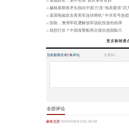
美国防长：美中关系“前所未有良好”
赫格塞斯将矛头指向中国 打造“地表最强”武
某国电磁攻击害美军连掉两机? 中共军号急驳
惊险，澳洲军机遭解放军战机投放热焰弹
就想打仗？中国海警船再次撞击他国船只
当前新闻共有
5
条评论
分享到：
全部评论
麻辣戈壁
2025年09月19日 06:49