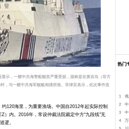
热门
的画面显示，一艘中共海警船舰首严重受损，据称是在黄岩岛（菲方
船时，与一艘中共海军舰艇相撞所致。菲律宾表示，此次事件造
1
俄
2
中
s）约120海里，为重要渔场。中国自2012年起实际控制
3
中
Z）内。2016年，常设仲裁法院裁定中方“九段线”无
4
万
巡逻。
5
川