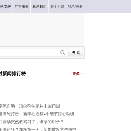
体
/
繁体
广告服务
联系我们
关于万维
登录
/
注册
小时新闻排行榜
更多>>
潮流而动，顶尖科学家从中国归国
遭降维打击，新华社通稿4个细节惊心动魄
共官场突然敢骂习了，谁给的胆子？
美国还狂？2026第一天，新加坡发文告诫中