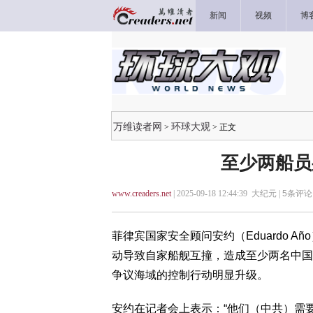
新闻
视频
博
万维读者网
环球大观
>
> 正文
至少两船员
www.creaders.net
| 2025-09-18 12:44:39 大纪元 |
5
条评论 
菲律宾国家安全顾问安约（Eduardo 
动导致自家船舰互撞，造成至少两名中国
争议海域的控制行动明显升级。
安约在记者会上表示：“他们（中共）需