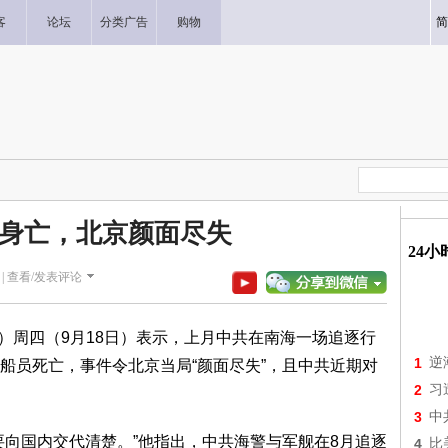
客
论坛
分类广告
购物
简
身亡，北京颜面尽失
24
|
查看/发表评论
Año）周四（9月18日）表示，上月中共在南海一场追逐行
1
逆
船员死亡，事件令北京当局“颜面尽失”，且中共近期对
2
习
3
中
要向国内交代清楚。”他指出，中共海警与军舰在8月追逐
4
比