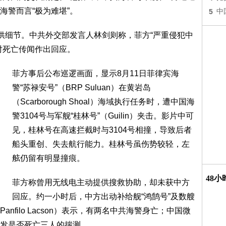
海警而言“极为难堪”。
5
中
提供细节。中共外交部发言人林剑则称，菲方“严重侵犯中
对死亡传闻作出回应。
菲方事后公布巡逻画面，显示8月11日菲律宾海
警“苏禄安号”（BRP Suluan）在黄岩岛
（Scarborough Shoal）海域执行任务时，遭中国海
警3104号与军舰“桂林号”（Guilin）夹击。影片中可
见，桂林号在高速拦截时与3104号相撞，导致后者
船头重创、失去航行能力。桂林号虽伤势较轻，左
舷仍留有明显撞痕。
48
菲方称曾用无线电主动提供搜救协助，却未获中方
回应。约一小时后，中方出动补给舰“鸿鹄号”及数艘
filo Lacson）表示，有两名中共海警身亡；中国微
发是否死亡三人的揣测。