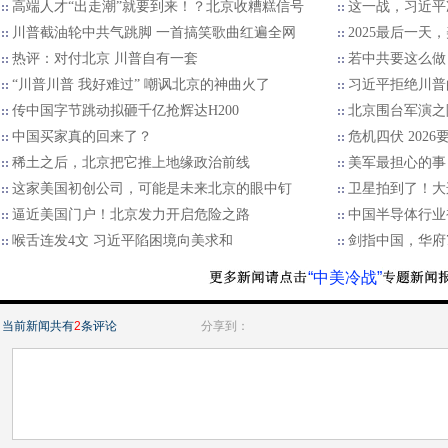
高端人才“出走潮”就要到来！？北京收糟糕信号
这一战，习近平
川普截油轮中共气跳脚 一首搞笑歌曲红遍全网
2025最后一天
热评：对付北京 川普自有一套
若中共要这么做
“川普川普 我好难过” 嘲讽北京的神曲火了
习近平拒绝川普的
传中国字节跳动拟砸千亿抢辉达H200
北京围台军演之
中国买家真的回来了？
危机四伏 202
稀土之后，北京把它推上地缘政治前线
美军最担心的事
这家美国初创公司，可能是未来北京的眼中钉
卫星拍到了！大
逼近美国门户！北京发力开启危险之路
中国半导体行业
喉舌连发4文 习近平陷困境向美求和
剑指中国，华府7
“中美冷战”
当前新闻共有
2
条评论
分享到：