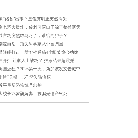
家“储君”出事？皇侄齐明正突然消失
京七环大爆炸，传老习两口子躲了整整两天
共官场突然敢骂习了，谁给的胆子？
潮流而动，顶尖科学家从中国归国
遭降维打击，新华社通稿4个细节惊心动魄
岸开打 让家人上战场？ 投票结果超震撼
美国还狂？2026第一天，新加坡发文告诫中
走错“关键一步” 渐失话语权
近平最新恐怖绰号出炉
大校长75岁娶娇妻，被骗光遗产气死