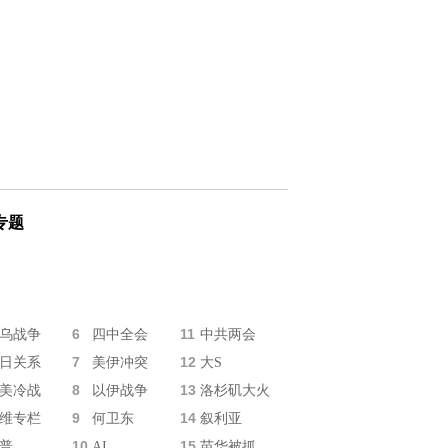
专题
6
11
乌战争
四中全会
中共两会
7
12
日关系
美伊冲突
大S
8
13
美冷战
以伊战争
洛杉矶大火
9
14
维专栏
何卫东
叙利亚
10
15
普
AI
苗华被抓