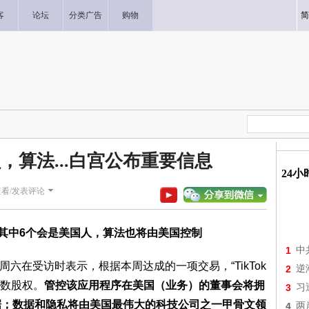
客
论坛
分类广告
购物
简
员，算法...白宫公布重要信息
24
查看/发表评论
位，其中6个会是美国人，算法也将由美国控制
1
中
itt）周六在受访时表示，根据本周达成的一项交易，“TikTok
2
逆
数股权。
管控该应用程序在美国（业务）的董事会将拥
3
习
据；数据和隐私将由美国最伟大的科技公司之一甲骨文领
4
两