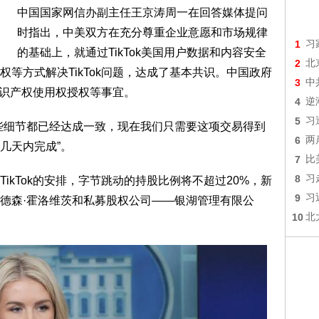
中国国家网信办副主任王京涛周一在回答媒体提问
时指出，中美双方在充分尊重企业意愿和市场规律
1
习
的基础上，就通过TikTok美国用户数据和内容安全
2
北
等方式解决TikTok问题，达成了基本共识。中国政府
3
中
、知识产权使用权授权等事宜。
4
逆
5
习
些细节都已经达成一致，现在我们只需要这项交易得到
6
两
几天内完成”。
7
比
8
习
ikTok的安排，字节跳动的持股比例将不超过20%，新
9
习
德森·霍洛维茨和私募股权公司——银湖管理有限公
10
北