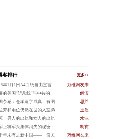
博客排行
更多>>
026年1月1日A4白纸自由宣言
万维网友来
屏的美国“斩杀线”与中共的
解滨
国杂感：仓颉造字成真，有图
思芦
兰芳和兩位仍然在世的入室弟
玉质
芃：男人的出轨和女人的出轨
水沫
军上将军头集体消失的秘密
胡亥
千年未有之新中国——一份关
万维网友来