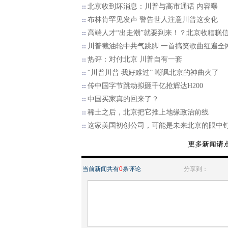
北京收到坏消息：川普与高市通话 内容曝
布林肯罕见发声 警告世人注意川普这变化
高端人才“出走潮”就要到来！？北京收糟糕
川普截油轮中共气跳脚 一首搞笑歌曲红遍全
热评：对付北京 川普自有一套
“川普川普 我好难过” 嘲讽北京的神曲火了
传中国字节跳动拟砸千亿抢辉达H200
中国买家真的回来了？
稀土之后，北京把它推上地缘政治前线
这家美国初创公司，可能是未来北京的眼中
当前新闻共有
0
条评论
分享到：