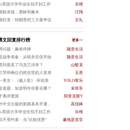
0%美国大学毕业生找不到工作
乐维
国斩杀线：愚昧和麻木
汪翔
国巨变：特朗普把三大最争议
文礼
博文回复排行榜
更多>>
湾问题：麻将停牌
随意生活
亚战争准备：从暗杀安倍开始
随意生活
普到底卖了乌克兰没有？
山蛟龙
兰芳和兩位仍然在世的入室弟
玉质
一美女：《越人歌》-宋祖英
YOLO宥乐
这道题，知道明年你要去哪？
末班车
于离岸爱国
阿里克斯Y
外中文出版的新路基本开通，
高伐林
0%美国大学毕业生找不到工作
乐维
权不受约束：当“比较优势”
遍地是贪官