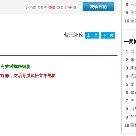
8
7
评论前需要先
登录
或者
注册
哦
9
美
10
美
暂无评论
上一页
下一页
一周
1
台
2
东
 有效对抗癌细胞
3
川
背疼痛，防治骨质疏松立竿见影
4
梅
5
第
6
做
7
关
8
海
9
7
10
强