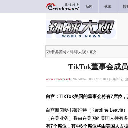
新闻
视频
博
万维读者网
环球大观
>
> 正文
TikTok董事会成
www.creaders.net
| 2025-09-20 09:27:52 RFI |
0
条评论 |
白宫：TikTok美国的董事会将有7席
白宫新闻秘书莱维特（Karoline Leav
（在美业务）将由在美国的美国人持有多
有7个席位，其中6个席位将由美国人占