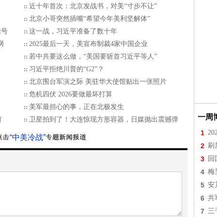
近十年首次：北京发战书，对美“寸步不让”
北京小哥突然插嘴“希望今年美利坚解体”
信号
这一战，习近平准备了数十年
网
2025最后一天，美宣布制裁4家中国企业
若中共要这么做，“美国要斩首习近平等人”
习近平拒绝川普的“G2”？
北京围台军演之际 美驻华大使馆贴出一张照片
危机四伏 2026要做最坏打算
美军最担心的事，正在北极发生
一周
钉
卫星拍到了！大连惊现方形容器，日媒抛出震撼弹
1
2
“中美冷战”
2
刷
3
回
4
梅
5
安
6
共
7
三