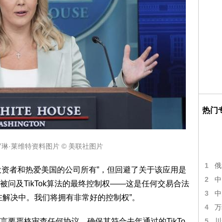
热门
琳·莱维特资料图片 © 美联社图片
1
俄
佳的投资者和热爱美国的公司所有”，但回避了关于该应用是
2
中
问及TikTok算法的最终控制权——这是任何交易合法
3
中
在解决中。我们将拥有非常好的控制权”。
4
万
要严格审查任何协议，确保其符合去年通过的TikTo
5
川