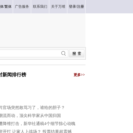
体
/
繁体
广告服务
联系我们
关于万维
登录
/
注册
小时新闻排行榜
更多>>
共官场突然敢骂习了，谁给的胆子？
潮流而动，顶尖科学家从中国归国
遭降维打击，新华社通稿4个细节惊心动魄
岸开打 让家人上战场？ 投票结果超震撼