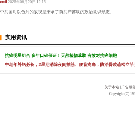
emil
2025年09月20日 12:15
中共国对以色列的敌视是秉承了前共产苏联的政治意识形态。
实用资讯
抗癌明星组合 多年口碑保证！天然植物萃取 有效对抗癌细胞
中老年补钙必备，2星期消除夜间抽筋、腰背疼痛，防治骨质疏松立竿
关于本站
|
广告服
Copyright (C) 199