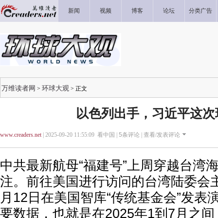
新闻
视频
博客
论坛
分类广告
万维读者网
环球大观
>
> 正文
以色列出手，习近平这次
www.creaders.net
| 2025-09-20 11:55:09 看中国 |
5
条评论 |
查看/发表评论
中共最新航母“福建号”上周穿越台湾
注。前往美国进行访问的台湾陆委会
月12日在美国智库“传统基金会”发表
要数据，也就是在2025年1到7月之