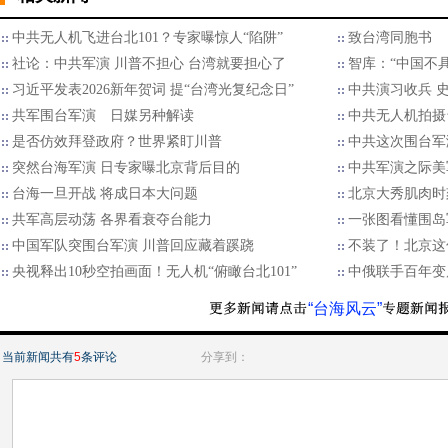
中共无人机飞进台北101？专家曝惊人“陷阱”
致台湾同胞书
社论：中共军演 川普不担心 台湾就要担心了
智库：“中国不
习近平发表2026新年贺词 提“台湾光复纪念日”
中共演习收兵 
共军围台军演 日媒另种解读
中共无人机拍摄
是否仿效拜登政府？世界紧盯川普
中共这次围台军
突然台海军演 日专家曝北京背后目的
中共军演之际美
台海一旦开战 将成日本大问题
北京大秀肌肉时
​共军高层动荡 各界看衰夺台能力
一张图看懂围岛
中国军队突围台军演 川普回应藏着蹊跷
不装了！北京这
央视释出10秒空拍画面！无人机“俯瞰台北101”
中俄联手百年变
“台海风云”
当前新闻共有
5
条评论
分享到：