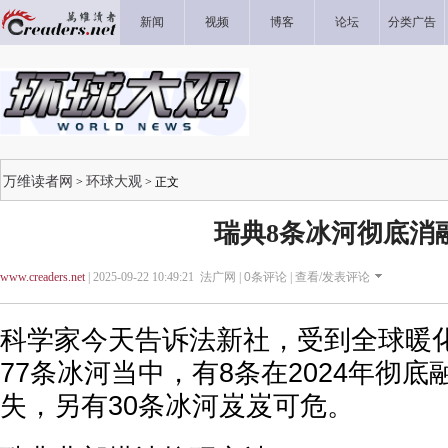
新闻
视频
博客
论坛
分类广告
万维读者网
环球大观
>
> 正文
瑞典8条冰河彻底消
www.creaders.net
| 2025-09-22 10:49:21 法广网 |
0
条评论 |
查看/发表评论
科学家今天告诉法新社，受到全球暖
77条冰河当中，有8条在2024年彻
失，另有30条冰河岌岌可危。