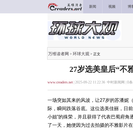
新闻
视频
博
万维读者网
环球大观
>
> 正文
27岁选美皇后“不
www.creaders.net
| 2025-09-22 11:22:36 中时新闻网 |
0
条
一场突如其来的风波，让27岁的苏潘妮（Suph
际，瞬间跌落谷底。这位选美佳丽，日前才
小姐”的殊荣，并且获得了代表巴蜀府角逐
了一天，她便因为过去拍摄的不雅影片在