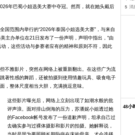
姐在2026年巴蜀小姐选美大赛中夺冠。然而，就在她头戴后
5
消
国范围内举行的“2026年泰国小姐选美大赛”，与来自
美主办单位在21日发布了一份声明，声明中指出，“由
些活动，这些活动与参赛者应有的精神和原则不符，因此
些不雅影片，突然在网络上被重新翻出。在这些广为流
跳著性感的舞蹈，还被拍摄到使用情趣玩具、吸食电子
面，整体尺度相当大胆，充满挑逗意味。
这些影片曝光后，网络上立刻出现了如潮水般的批
48
评声浪。面对排山倒海的压力，苏潘妮小姐透过她
的Facebook帐号发布了一份道歉声明，坦承自己过
去确实参与过裸体摄影和影片的拍摄。她解释说，
当时是因为要照顾长期卧病在床的母亲，才会选择