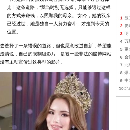
走上这条道路，“我当时别无选择，只能够透过这样
的方式来赚钱，以照顾我的母亲。”如今，她的双亲
1
波
已经过世，她是独自一人努力奋斗，才走到今天的
2
要
位置。
3
明
4
万
去选择了一条错误的道路，但也愿意改过自新，希望能
5
更
澄清说，自己的限制级影片，是被一些非法的赌博网站
6
会
没有主动宣传过这类型的影片。
7
北
8
爆
9
中
10
北