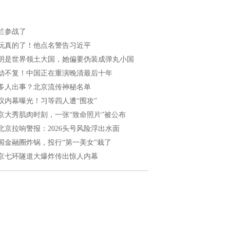
兰参战了
玩真的了！他点名警告习近平
明是世界领土大国，她偏要伪装成弹丸小国
劫不复！中国正在重演晚清最后十年
多人出事？北京流传神秘名单
议内幕曝光！习等四人遭“围攻”
京大秀肌肉时刻，一张“致命照片”被公布
北京拉响警报：2026头号风险浮出水面
国金融圈炸锅，投行“第一美女”栽了
京七环隧道大爆炸传出惊人内幕