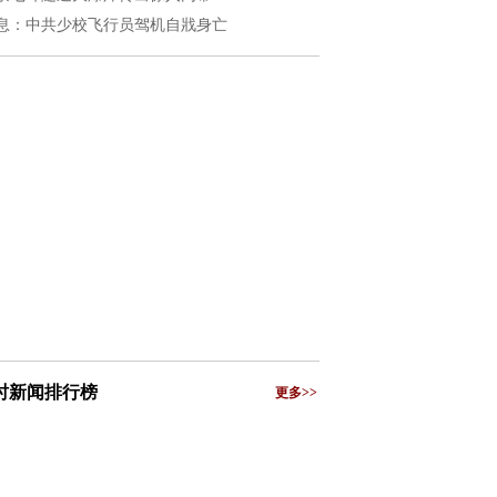
息：中共少校飞行员驾机自戕身亡
小时新闻排行榜
更多>>