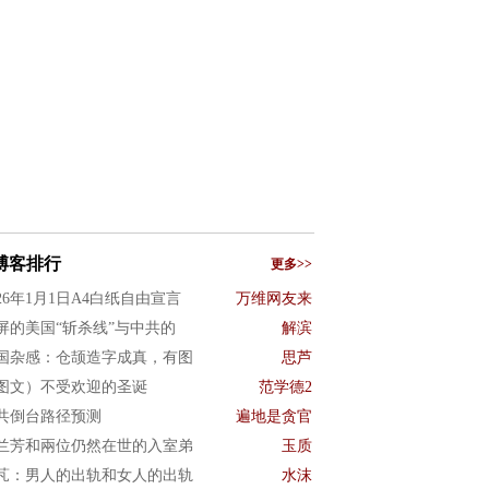
博客排行
更多>>
026年1月1日A4白纸自由宣言
万维网友来
屏的美国“斩杀线”与中共的
解滨
国杂感：仓颉造字成真，有图
思芦
图文）不受欢迎的圣诞
范学德2
共倒台路径预测
遍地是贪官
兰芳和兩位仍然在世的入室弟
玉质
芃：男人的出轨和女人的出轨
水沫