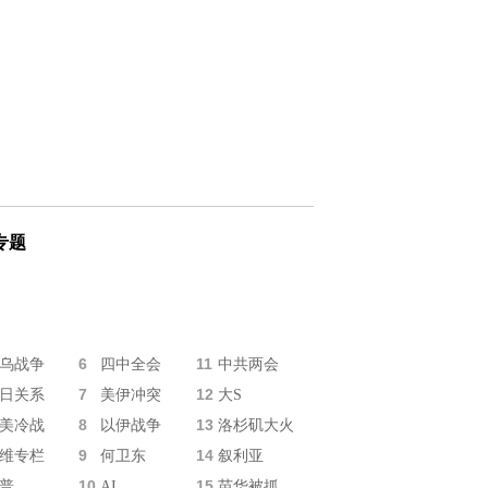
专题
6
11
乌战争
四中全会
中共两会
7
12
日关系
美伊冲突
大S
8
13
美冷战
以伊战争
洛杉矶大火
9
14
维专栏
何卫东
叙利亚
10
15
普
AI
苗华被抓