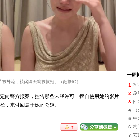
一周
片被外流，获奖隔天就被拔冠。（翻摄IG）
1
2
2
刷
定向警方报案，控告那些未经许可，擅自使用她的影片
3
回
径，来讨回属于她的公道。
4
（
5
中
6
梅
7
7
安