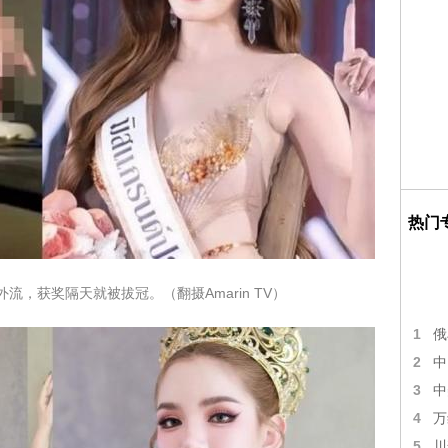
热门
，获奖隔天就被拔冠。（翻摄Amarin TV）
1
俄
2
中
3
中
4
万
5
川