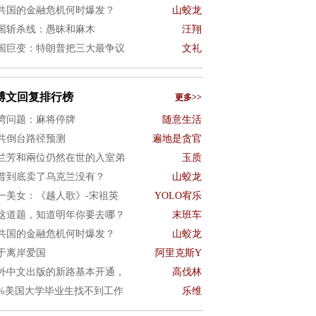
共国的金融危机何时爆发？
山蛟龙
国斩杀线：愚昧和麻木
汪翔
国巨变：特朗普把三大最争议
文礼
博文回复排行榜
更多>>
湾问题：麻将停牌
随意生活
共倒台路径预测
遍地是贪官
兰芳和兩位仍然在世的入室弟
玉质
普到底卖了乌克兰没有？
山蛟龙
一美女：《越人歌》-宋祖英
YOLO宥乐
这道题，知道明年你要去哪？
末班车
共国的金融危机何时爆发？
山蛟龙
于离岸爱国
阿里克斯Y
外中文出版的新路基本开通，
高伐林
0%美国大学毕业生找不到工作
乐维