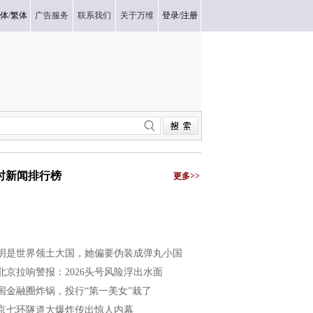
体
/
繁体
广告服务
联系我们
关于万维
登录
/
注册
小时新闻排行榜
更多>>
明是世界领土大国，她偏要伪装成弹丸小国
北京拉响警报：2026头号风险浮出水面
国金融圈炸锅，投行“第一美女”栽了
京七环隧道大爆炸传出惊人内幕