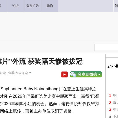
客
论坛
分类广告
购物
简
雅片”外流 获奖隔天惨被拔冠
24
评论 |
查看/发表评论
annee Baby Noinonthong）在登上生涯高峰之
1
明
刚在2026年巴蜀府选美比赛中脱颖而出，赢得“巴蜀
2
爆
2026年泰国小姐的机会。然而，这份喜悦却仅仅维持
3
中
网络上疯传，而被主办单位取消了资格。
4
北