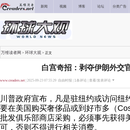
新闻
视频
博客
论坛
分类广告
万维读者网
环球大观
>
> 正文
白宫奇招：剥夺伊朗外交
www.creaders.net
| 2025-09-23 07:55:29 自由时报 |
1
条评论 |
查看/发表评论
川普政府宣布，凡是驻纽约或访问纽
要在美国购买奢侈品或到好市多（Cos
批发俱乐部商店采购，必须事先获得
可，否则不得进行相关消费。