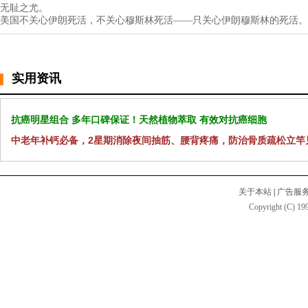
无耻之尤。
美国不关心伊朗死活，不关心穆斯林死活——只关心伊朗穆斯林的死活。
实用资讯
抗癌明星组合 多年口碑保证！天然植物萃取 有效对抗癌细胞
中老年补钙必备，2星期消除夜间抽筋、腰背疼痛，防治骨质疏松立竿
关于本站
|
广告服
Copyright (C) 199