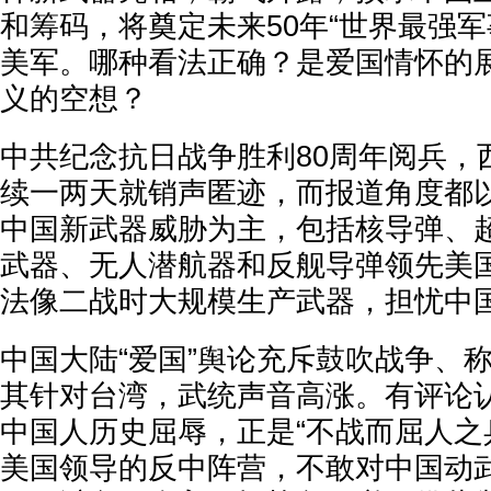
和筹码，将奠定未来50年“世界最强军
美军。哪种看法正确？是爱国情怀的
义的空想？
中共纪念抗日战争胜利80周年阅兵，
续一两天就销声匿迹，而报道角度都
中国新武器威胁为主，包括核导弹、
武器、无人潜航器和反舰导弹领先美
法像二战时大规模生产武器，担忧中
中国大陆“爱国”舆论充斥鼓吹战争、
其针对台湾，武统声音高涨。有评论
中国人历史屈辱，正是“不战而屈人之
美国领导的反中阵营，不敢对中国动