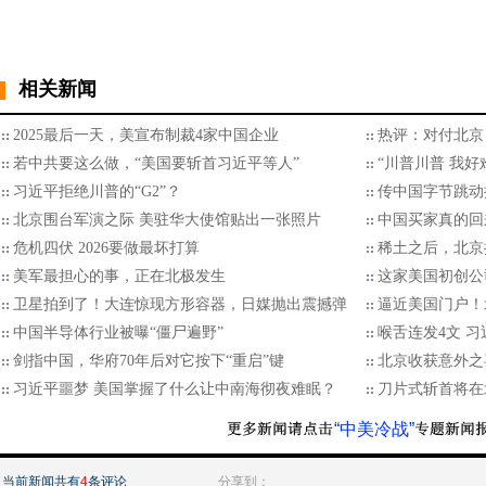
相关新闻
2025最后一天，美宣布制裁4家中国企业
热评：对付北京
若中共要这么做，“美国要斩首习近平等人”
“川普川普 我好
习近平拒绝川普的“G2”？
传中国字节跳动
北京围台军演之际 美驻华大使馆贴出一张照片
中国买家真的回
危机四伏 2026要做最坏打算
稀土之后，北京
美军最担心的事，正在北极发生
这家美国初创公
卫星拍到了！大连惊现方形容器，日媒抛出震撼弹
逼近美国门户！
中国半导体行业被曝“僵尸遍野”
喉舌连发4文 
剑指中国，华府70年后对它按下“重启”键
北京收获意外之
习近平噩梦 美国掌握了什么让中南海彻夜难眠？
刀片式斩首将在
“中美冷战”
当前新闻共有
4
条评论
分享到：