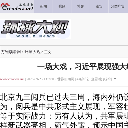
新闻
视频
博客
论坛
分类广告
万维读者网
环球大观
>
> 正文
一场大戏，习近平展现强大
www.creaders.net
| 2025-09-23 13:59:03 世界新闻网 |
4
条评论 |
查看/发表评论
北京九三阅兵已过去三周，海内外仍
为，阅兵是中共形式主义展现，军容
等于实际战力；另有人认为，共军展
样新武器亮相，霸气外露，预示中国