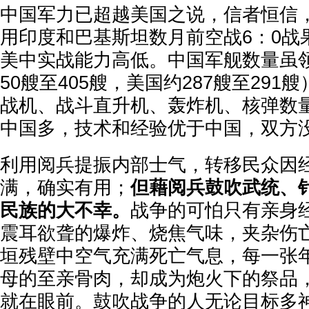
中国军力已超越美国之说，信者恒信
用印度和巴基斯坦数月前空战6：0战
美中实战能力高低。中国军舰数量虽
50艘至405艘，美国约287艘至29
战机、战斗直升机、轰炸机、核弹数
中国多，技术和经验优于中国，双方
利用阅兵提振内部士气，转移民众因
满，确实有用；
但藉阅兵鼓吹武统、
民族的大不幸。
战争的可怕只有亲身
震耳欲聋的爆炸、烧焦气味，夹杂伤
垣残壁中空气充满死亡气息，每一张
母的至亲骨肉，却成为炮火下的祭品
就在眼前。鼓吹战争的人无论目标多