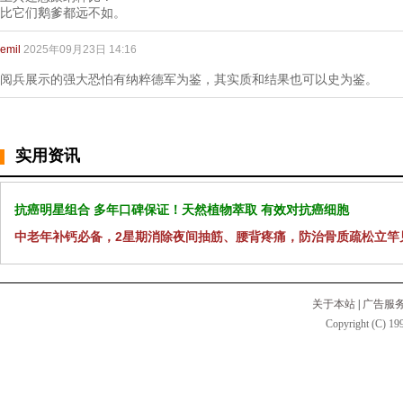
比它们鹅爹都远不如。
emil
2025年09月23日 14:16
阅兵展示的强大恐怕有纳粹德军为鉴，其实质和结果也可以史为鉴。
实用资讯
抗癌明星组合 多年口碑保证！天然植物萃取 有效对抗癌细胞
中老年补钙必备，2星期消除夜间抽筋、腰背疼痛，防治骨质疏松立竿
关于本站
|
广告服
Copyright (C) 199