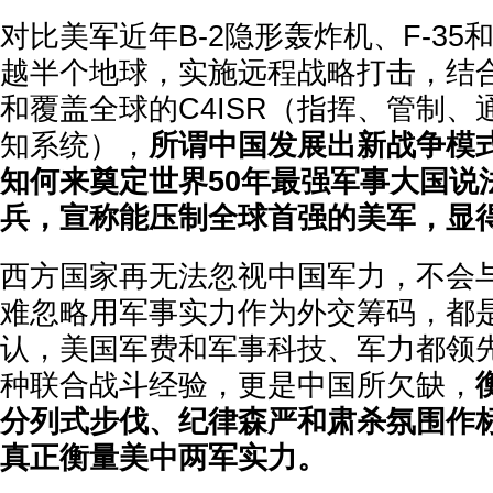
对比美军近年B-2隐形轰炸机、F-35和
越半个地球，实施远程战略打击，结
和覆盖全球的C4ISR（指挥、管制
知系统），
所谓中国发展出新战争模
知何来奠定世界50年最强军事大国说
兵，宣称能压制全球首强的美军，显
西方国家再无法忽视中国军力，不会
难忽略用军事实力作为外交筹码，都
认，美国军费和军事科技、军力都领
种联合战斗经验，更是中国所欠缺，
分列式步伐、纪律森严和肃杀氛围作
真正衡量美中两军实力。