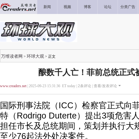
新闻
视频
博客
论坛
分类广告
万维读者网
环球大观
>
> 正文
酿数千人亡！菲前总统正式
www.creaders.net
| 2025-09-23 15:31:36 ET today |
2
条评论 |
查看/发表评论
国际刑事法院（ICC）检察官正式向
特（Rodrigo Duterte）提出3项
担任市长及总统期间，策划并执行大
至少76起法外处决案件。