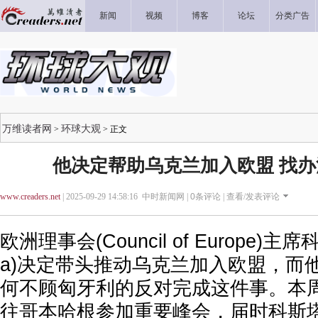
新闻
视频
博客
论坛
分类广告
万维读者网
环球大观
>
> 正文
他决定帮助乌克兰加入欧盟 找
www.creaders.net
| 2025-09-29 14:58:16 中时新闻网 |
0
条评论 |
查看/发表评论
欧洲理事会(Council of Europe)主席科斯
a)决定带头推动乌克兰加入欧盟，而
何不顾匈牙利的反对完成这件事。本
往哥本哈根参加重要峰会，届时科斯