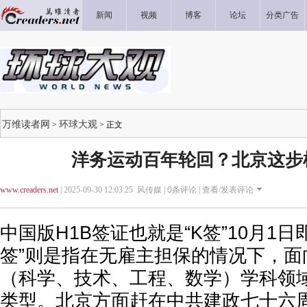
新闻
视频
博客
论坛
分类广告
万维读者网
环球大观
>
> 正文
洋务运动百年轮回？北京这步
www.creaders.net
| 2025-09-30 12:03:25 风传媒 |
0
条评论 |
查看/发表评论
中国版H1B签证也就是“K签”10月1日
签”则是指在无雇主担保的情况下，面
（科学、技术、工程、数学）学科领
类型。北京方面赶在中共建政七十六