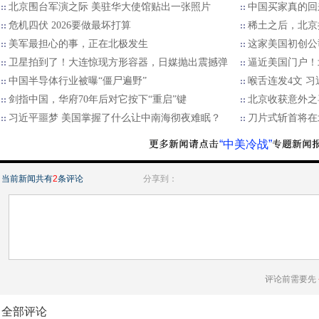
北京围台军演之际 美驻华大使馆贴出一张照片
中国买家真的回
危机四伏 2026要做最坏打算
稀土之后，北京
美军最担心的事，正在北极发生
这家美国初创公
卫星拍到了！大连惊现方形容器，日媒抛出震撼弹
逼近美国门户！
中国半导体行业被曝“僵尸遍野”
喉舌连发4文 
剑指中国，华府70年后对它按下“重启”键
北京收获意外之
习近平噩梦 美国掌握了什么让中南海彻夜难眠？
刀片式斩首将在
“中美冷战”
当前新闻共有
2
条评论
分享到：
评论前需要先
全部评论