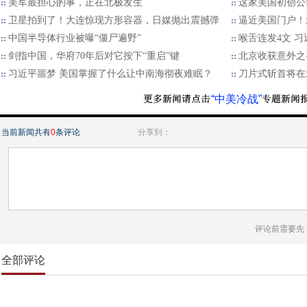
美军最担心的事，正在北极发生
这家美国初创公
卫星拍到了！大连惊现方形容器，日媒抛出震撼弹
逼近美国门户！
中国半导体行业被曝“僵尸遍野”
喉舌连发4文 
剑指中国，华府70年后对它按下“重启”键
北京收获意外之
习近平噩梦 美国掌握了什么让中南海彻夜难眠？
刀片式斩首将在
“中美冷战”
当前新闻共有
0
条评论
分享到：
评论前需要先
全部评论