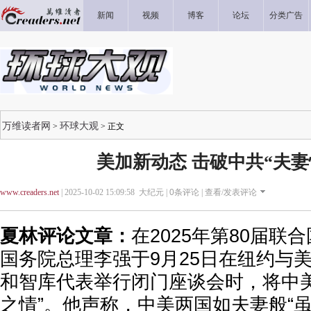
新闻
视频
博客
论坛
分类广告
万维读者网
环球大观
>
> 正文
美加新动态 击破中共“夫妻
www.creaders.net
| 2025-10-02 15:09:58 大纪元 |
0
条评论 |
查看/发表评论
夏林评论文章：
在2025年第80届联
国务院总理李强于9月25日在纽约与
和智库代表举行闭门座谈会时，将中美
之情”。他声称，中美两国如夫妻般“