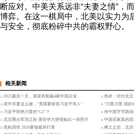
断应对。中美关系远非“夫妻之情”，
博弈。在这一棋局中，北美以实力为
与安全，彻底粉碎中共的霸权野心。
相关新闻
2025最后一天，美宣布制裁4家中国企业
热评：对付北京
若中共要这么做，“美国要斩首习近平等人”
“川普川普 我好
习近平拒绝川普的“G2”？
传中国字节跳动
北京围台军演之际 美驻华大使馆贴出一张照片
中国买家真的回
危机四伏 2026要做最坏打算
稀土之后，北京