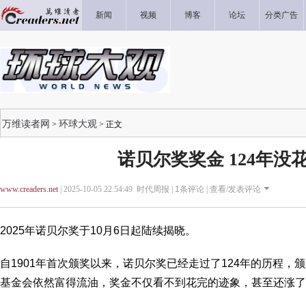
新闻
视频
博客
论坛
分类广告
万维读者网
环球大观
>
> 正文
诺贝尔奖奖金 124年没
www.creaders.net
| 2025-10-05 22:54:49 时代周报 |
1
条评论 |
查看/发表评论
2025年诺贝尔奖于10月6日起陆续揭晓。
自1901年首次颁奖以来，诺贝尔奖已经走过了124年的历程，颁
基金会依然富得流油，奖金不仅看不到花完的迹象，甚至还涨了