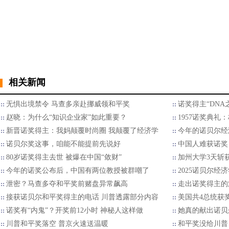
相关新闻
无惧出境禁令 马查多亲赴挪威领和平奖
诺奖得主“DNA
赵晓：为什么“知识企业家”如此重要？
1957诺奖典
新晋诺奖得主：我妈颠覆时尚圈 我颠覆了经济学
今年的诺贝尔经
诺贝尔奖这事，咱能不能提前先说好
中国人难获诺奖
80岁诺奖得主去世 被爆在中国“敛财”
加州大学3天斩
今年的诺奖公布后，中国有两位教授被群嘲了
2025诺贝尔
泄密？马查多夺和平奖前赌盘异常飙高
走出诺奖得主的
接获诺贝尔和平奖得主的电话 川普透露部分内容
美国共4总统获
诺奖有“内鬼”？开奖前12小时 神秘人这样做
她真的献出诺贝
川普和平奖落空 普京火速送温暖
和平奖没给川普