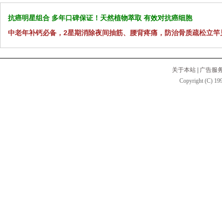
抗癌明星组合 多年口碑保证！天然植物萃取 有效对抗癌细胞
中老年补钙必备，2星期消除夜间抽筋、腰背疼痛，防治骨质疏松立竿
关于本站
|
广告服
Copyright (C) 199