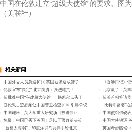
中国在伦敦建立“超级大使馆”的要求。图
（美联社）
相关新闻
中国外交人员急速扩张 英国被渗透成筛子
《香港日记》记
伦敦宣布“决定” 北京跳脚：强烈谴责！
北京赢了！英国
传批准中国“兴建超大使馆” 施凯尔点头了
传英首相将访华
游伦敦古迹必须让中国警卫检查护照 引爆争议
“比特币富婆”
中国施压，英大学重大研究项目被迫停止
中国使馆强硬表
惊爆：中国已买下英国！足以干预政治决策
中国大使狠逼 
“首相太懦弱”，印度洋群岛要拱手给北京
英国考虑赔偿中