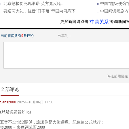
北京怒极促兑现承诺 英方竟反呛....
中国“超级使馆
要送两大礼，往昔“日不落”帝国向习跪下
中国间谍闹剧内
“中英关系”
当前新闻共有
9
条评论
分享到：
评论前需要先
全部评论
Sans2000
2025年10月06日 17:50
(只是说发音如此)
五音不全也沒關係，誰讓你是大傻逼呢。記住這公式就行：
喪2000 = 喪摩诃笨蛋2000