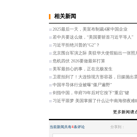
相关新闻
2025最后一天，美宣布制裁4家中国企业
若中共要这么做，“美国要斩首习近平等人”
习近平拒绝川普的“G2”？
北京围台军演之际 美驻华大使馆贴出一张照
危机四伏 2026要做最坏打算
美军最担心的事，正在北极发生
卫星拍到了！大连惊现方形容器，日媒抛出
中国半导体行业被曝“僵尸遍野”
剑指中国，华府70年后对它按下“重启”键
习近平噩梦 美国掌握了什么让中南海彻夜难
当前新闻共有
4
条评论
分享到：