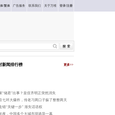
体
/
繁体
广告服务
联系我们
关于万维
登录
/
注册
小时新闻排行榜
更多>>
家“储君”出事？皇侄齐明正突然消失
京七环大爆炸，传老习两口子躲了整整两天
走错“关键一步” 渐失话语权
年夜，中国多个大城市现诡异一幕