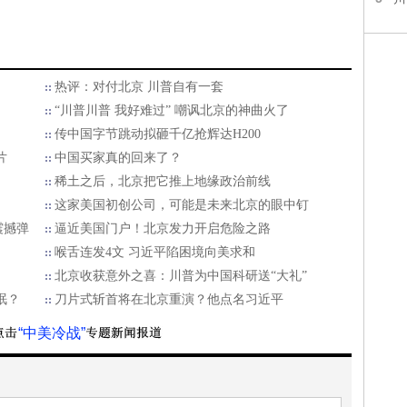
热评：对付北京 川普自有一套
“川普川普 我好难过” 嘲讽北京的神曲火了
传中国字节跳动拟砸千亿抢辉达H200
片
中国买家真的回来了？
稀土之后，北京把它推上地缘政治前线
这家美国初创公司，可能是未来北京的眼中钉
震撼弹
逼近美国门户！北京发力开启危险之路
喉舌连发4文 习近平陷困境向美求和
北京收获意外之喜：川普为中国科研送“大礼”
眠？
刀片式斩首将在北京重演？他点名习近平
“中美冷战”