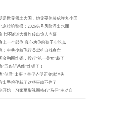
明是世界领土大国，她偏要伪装成弹丸小国
北京拉响警报：2026头号风险浮出水面
京七环隧道大爆炸传出惊人内幕
身上一个部位 真心劝你给孩子少吃点
息：中共少校飞行员驾机自戕身亡
国金融圈炸锅，投行“第一美女”栽了
海“五条斩杀线”炸锅了！
家“储君”出事？皇侄齐明正突然消失
方出手倪萍栽了这些事瞒不住了
崩开始！习家军影视圈核心“马仔”主动自