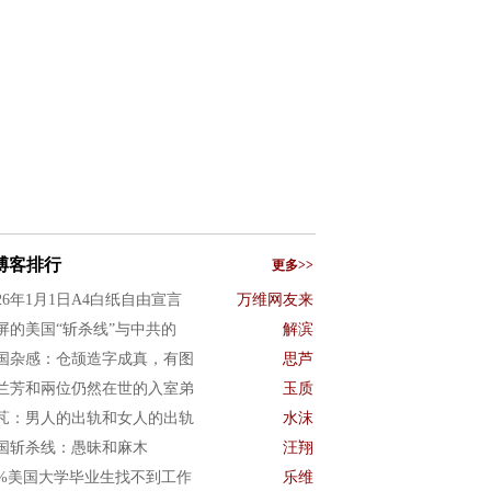
博客排行
更多>>
026年1月1日A4白纸自由宣言
万维网友来
屏的美国“斩杀线”与中共的
解滨
国杂感：仓颉造字成真，有图
思芦
兰芳和兩位仍然在世的入室弟
玉质
芃：男人的出轨和女人的出轨
水沫
国斩杀线：愚昧和麻木
汪翔
0%美国大学毕业生找不到工作
乐维