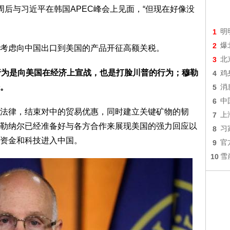
周后与习近平在韩国APEC峰会上见面，“但现在好像没
1
明
2
爆
考虑向中国出口到美国的产品开征高额关税。
3
北
行为是向美国在经济上宣战，也是打脸川普的行为；穆勒
4
鸡
。
5
消
6
中
法律，结束对中的贸易优惠，同时建立关键矿物的韧
7
上
勒纳尔已经准备好与各方合作来展现美国的强力回应以
8
习
资金和科技进入中国。
9
官
10
雪