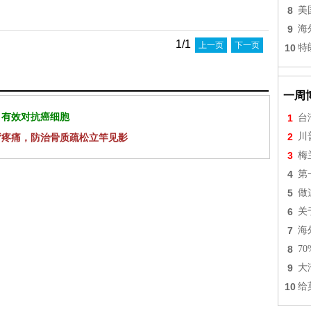
8
美
。
9
海
1/1
上一页
下一页
10
特
一周
 有效对抗癌细胞
1
台
2
川
背疼痛，防治骨质疏松立竿见影
3
梅
4
第
5
做
6
关
7
海
8
7
9
大
10
给