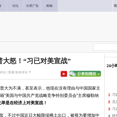
客
论坛
分类广告
购物
简
普大怒！“习已对美宣战”
24
评论 |
查看/发表评论
普大为不满，甚至表示，他现在没有理由与中国国家主
1
习
籍“美国与中国共产党战略竞争特别委员会”主席穆勒纳
2
北
此举是在经济上对美宣战！
3
习
会面，不过中国近日大幅限缩稀土出口，被视为要增加中
4
跨