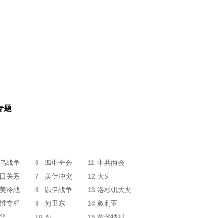
专题
6
11
乌战争
四中全会
中共两会
7
12
日关系
美伊冲突
大S
8
13
美冷战
以伊战争
洛杉矶大火
9
14
维专栏
何卫东
叙利亚
10
15
普
AI
苗华被抓