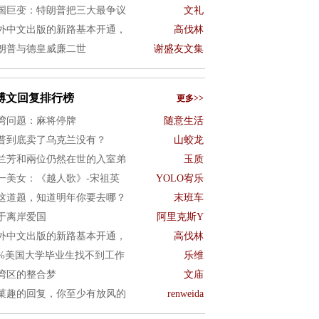
国巨变：特朗普把三大最争议
文礼
外中文出版的新路基本开通，
高伐林
朗普与德皇威廉二世
谢盛友文集
博文回复排行榜
更多>>
湾问题：麻将停牌
随意生活
普到底卖了乌克兰没有？
山蛟龙
兰芳和兩位仍然在世的入室弟
玉质
一美女：《越人歌》-宋祖英
YOLO宥乐
这道题，知道明年你要去哪？
末班车
于离岸爱国
阿里克斯Y
外中文出版的新路基本开通，
高伐林
0%美国大学毕业生找不到工作
乐维
湾区的整合梦
文庙
菓趣的回复，你至少有放风的
renweida