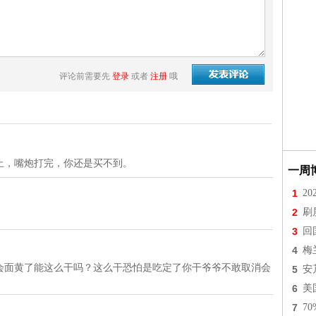
评论前需要先
登录
或者
注册
哦
止，嘴炮打完，你还是买不到。
一周
1
2
2
刷
3
回
4
梅
会面黄了能这么干吗？这么干恐怕是吃定了你干爷爷不敢取消会
5
安
6
美
7
7