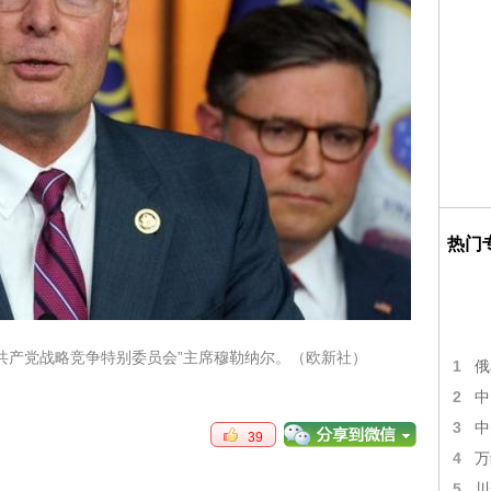
热门
共产党战略竞争特别委员会”主席穆勒纳尔。（欧新社）
1
俄
2
中
3
中
39
4
万
5
川