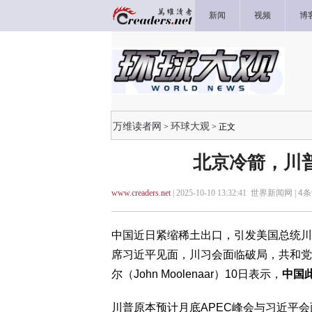
新闻
视频
博
万维读者网
环球大观
>
> 正文
北京冷箭，川
www.creaders.net
| 2025-10-10 13:32:41 世界新闻网 |
4
条
中国近日紧缩稀土出口，引发美国总统川
席习近平见面，川习会面临破局，共和党
尔（John Moolenaar）10日表示，
中国
川普原本预计月底APEC峰会与习近平