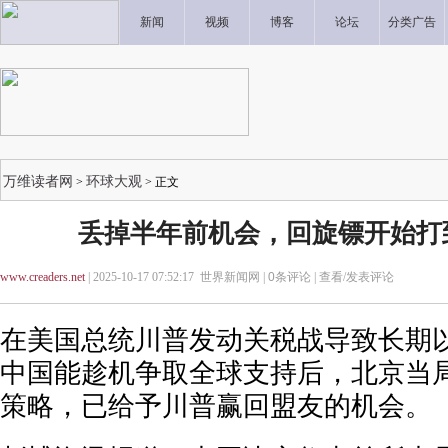
新闻
视频
博客
论坛
分类广告
万维读者网
环球大观
>
> 正文
丢掉半年前机会，回旋镖开始打
www.creaders.net
| 2025-10-17 07:52:17 世界新闻网 |
0
条评论 |
查看/发表评论
在美国总统川普发动关税战导致长期
中国能趁机争取全球支持后，北京当
策略，已给予川普赢回盟友的机会。