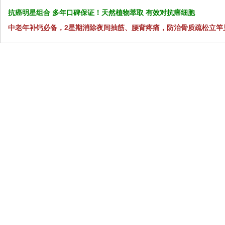
抗癌明星组合 多年口碑保证！天然植物萃取 有效对抗癌细胞
中老年补钙必备，2星期消除夜间抽筋、腰背疼痛，防治骨质疏松立竿