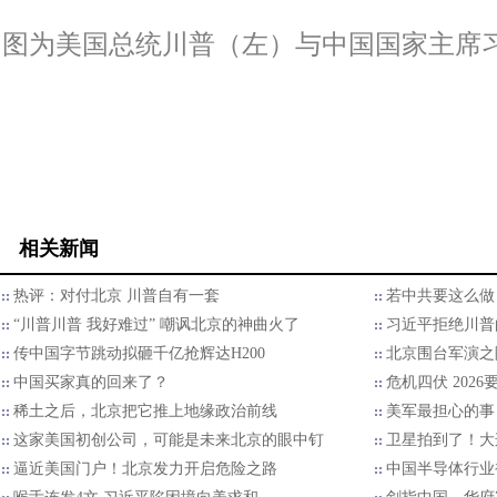
图为美国总统川普（左）与中国国家主席
相关新闻
热评：对付北京 川普自有一套
若中共要这么做
“川普川普 我好难过” 嘲讽北京的神曲火了
习近平拒绝川普的
传中国字节跳动拟砸千亿抢辉达H200
北京围台军演之
中国买家真的回来了？
危机四伏 202
稀土之后，北京把它推上地缘政治前线
美军最担心的事
这家美国初创公司，可能是未来北京的眼中钉
卫星拍到了！大
逼近美国门户！北京发力开启危险之路
中国半导体行业