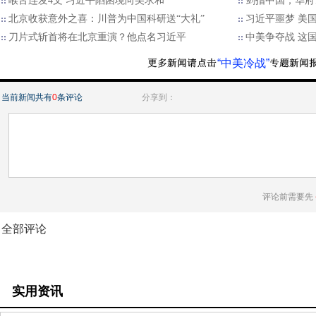
喉舌连发4文 习近平陷困境向美求和
剑指中国，华府7
北京收获意外之喜：川普为中国科研送“大礼”
习近平噩梦 美
刀片式斩首将在北京重演？他点名习近平
中美争夺战 这
“中美冷战”
当前新闻共有
0
条评论
分享到：
评论前需要先
全部评论
实用资讯