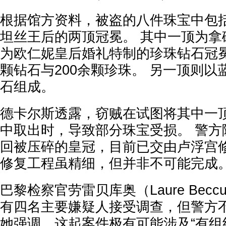
根据馆方资料，被盗的八件珠宝中包
坦丝王后的两顶冠冕。 其中一顶为拿破
为欧仁妮皇后婚礼特制的珍珠钻石冠冕
颗钻石与200余颗珍珠。 另一顶则以蓝
石组成。
德卡尔斯透露，窃贼在试图将其中一
中取出时，导致部分珠宝受损。 警方
回被压碎的皇冠，目前已交由卢浮宫
修复工程虽精细，但并非不可能完成。
巴黎检察官劳雷贝库奥（Laure Bec
有四名主要嫌疑人接受调查，但警方
她强调，这起案件极有可能涉及“有组