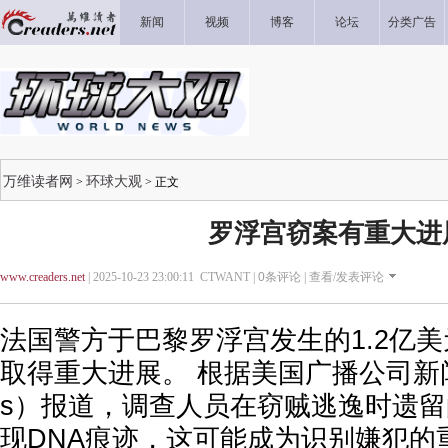
新闻
视频
博客
论坛
分类广告
万维读者网
环球大观
>
> 正文
罗浮宫窃案有重大进
www.creaders.net
| 2025-10-23 23:00:11 CTWANT |
0
条评论 |
查看/发表评论
法国警方于巴黎罗浮宫发生的1.2亿
取得重大进展。 根据美国广播公司新闻
s）报道，调查人员在窃贼逃逸时遗
现DNA痕迹，这可能成为识别嫌犯的