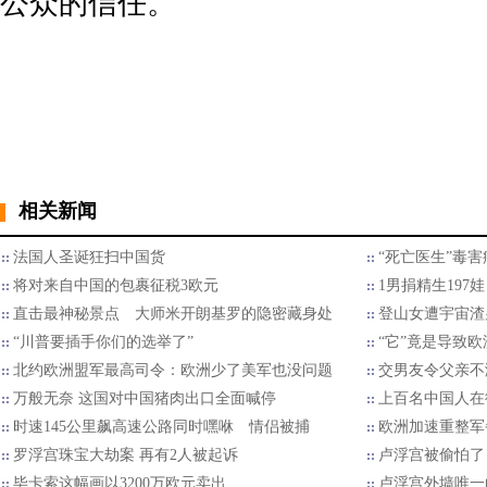
公众的信任。”
相关新闻
法国人圣诞狂扫中国货
“死亡医生”毒害
将对来自中国的包裹征税3欧元
1男捐精生197娃
直击最神秘景点 大师米开朗基罗的隐密藏身处
登山女遭宇宙渣
“川普要插手你们的选举了”
“它”竟是导致
北约欧洲盟军最高司令：欧洲少了美军也没问题
交男友令父亲不满
万般无奈 这国对中国猪肉出口全面喊停
上百名中国人在
时速145公里飙高速公路同时嘿咻 情侣被捕
欧洲加速重整军
罗浮宫珠宝大劫案 再有2人被起诉
卢浮宫被偷怕了
毕卡索这幅画以3200万欧元卖出
卢浮宫外墙唯一