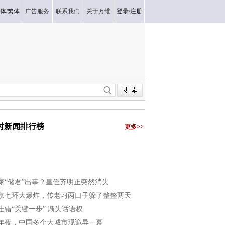
体
/
繁体
广告服务
联系我们
关于万维
登录
/
注册
小时新闻排行榜
更多>>
家“储君”出事？皇侄齐明正突然消失
京七环大爆炸，传老习两口子躲了整整两天
走错“关键一步” 渐失话语权
年夜，中国多个大城市现诡异一幕