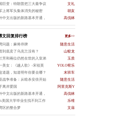
国巨变：特朗普把三大最争议
文礼
军上将军头集体消失的秘密
胡亥
外中文出版的新路基本开通，
高伐林
博文回复排行榜
更多>>
湾问题：麻将停牌
随意生活
普到底卖了乌克兰没有？
山蛟龙
兰芳和兩位仍然在世的入室弟
玉质
一美女：《越人歌》-宋祖英
YOLO宥乐
这道题，知道明年你要去哪？
末班车
亚战争准备：从暗杀安倍开始
随意生活
于离岸爱国
阿里克斯Y
外中文出版的新路基本开通，
高伐林
0%美国大学毕业生找不到工作
乐维
湾区的整合梦
文庙