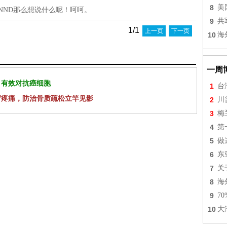
8
美
NND那么想说什么呢！呵呵。
9
共
1/1
上一页
下一页
10
海
一周
 有效对抗癌细胞
1
台
背疼痛，防治骨质疏松立竿见影
2
川
3
梅
4
第
5
做
6
东
7
关
8
海
9
7
10
大