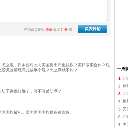
评论前需要先
登录
或者
注册
哦
。怎么啦，日本要对此向美国提出严重抗议？美日取消合作？屁
一周
么没见这帮玩意儿放半个屁？怎么网就不炸？
1
2
2
刷
醋坛子彻底打翻了，算不算破防啊？
3
回
4
梅
5
安
两国国旗敬礼，因为两国国旗摆得很靠近。
6
7
7
美