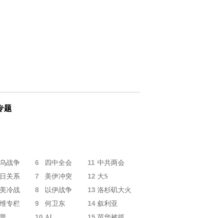
专题
6
11
乌战争
四中全会
中共两会
7
12
日关系
美伊冲突
大S
8
13
美冷战
以伊战争
洛杉矶大火
9
14
维专栏
何卫东
叙利亚
10
15
普
AI
苗华被抓