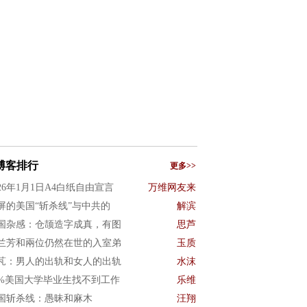
博客排行
更多>>
026年1月1日A4白纸自由宣言
万维网友来
屏的美国“斩杀线”与中共的
解滨
国杂感：仓颉造字成真，有图
思芦
兰芳和兩位仍然在世的入室弟
玉质
芃：男人的出轨和女人的出轨
水沫
0%美国大学毕业生找不到工作
乐维
国斩杀线：愚昧和麻木
汪翔