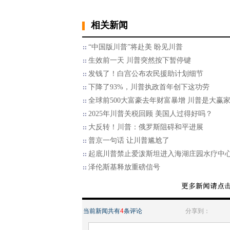
相关新闻
“中国版川普”将赴美 盼见川普
生效前一天 川普突然按下暂停键
发钱了！白宫公布农民援助计划细节
下降了93%，川普执政首年创下这功劳
全球前500大富豪去年财富暴增 川普是大赢
2025年川普关税回顾 美国人过得好吗？
大反转！川普：俄罗斯阻碍和平进展
普京一句话 让川普尴尬了
起底川普禁止爱泼斯坦进入海湖庄园水疗中
泽伦斯基释放重磅信号
当前新闻共有
4
条评论
分享到：