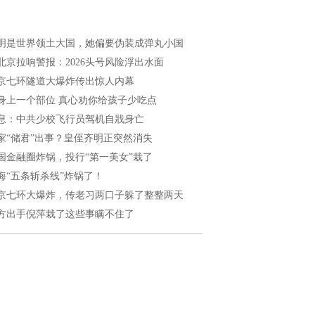
明是世界领土大国，她偏要伪装成弹丸小国
北京拉响警报：2026头号风险浮出水面
京七环隧道大爆炸传出惊人内幕
身上一个部位 真心劝你给孩子少吃点
息：中共少校飞行员驾机自戕身亡
家“储君”出事？皇侄齐明正突然消失
国金融圈炸锅，投行“第一美女”栽了
海“五条斩杀线”炸锅了！
京七环大爆炸，传老习两口子躲了整整两天
方出手倪萍栽了这些事瞒不住了