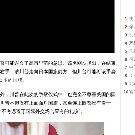
1
明
2
爆
3
北
4
鸡
5
消
6
习
普可能误会了高市早苗的意思。该名网友指出，在结束
7
中
右手，请川普走向日本国旗前方，但川普可能将该手势
8
上
日本的国旗。
9
北
10
官
外，川普在此次的致敬仪式中，也完全不尊重美国的国
川普不但没有正面面对国旗，甚至连正眼都没有看一
全不考虑遵守国际外交场合应有的礼仪”。