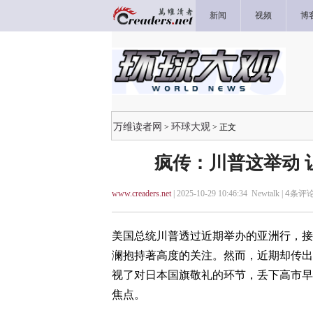
新闻
视频
博
万维读者网
环球大观
>
> 正文
疯传：川普这举动 
www.creaders.net
| 2025-10-29 10:46:34 Newtalk |
4
条评论
美国总统川普透过近期举办的亚洲行，接
澜抱持著高度的关注。然而，近期却传出
视了对日本国旗敬礼的环节，丢下高市早
焦点。