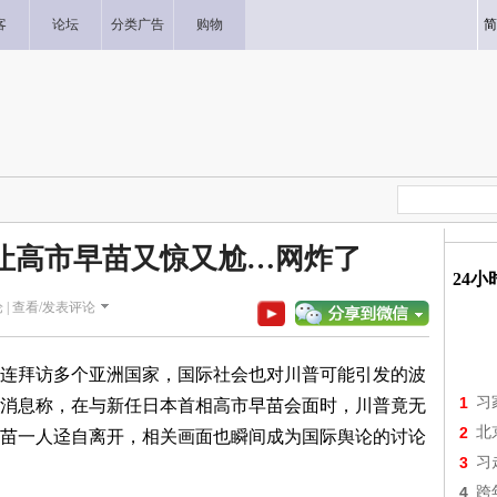
客
论坛
分类广告
购物
简
让高市早苗又惊又尬…网炸了
24
 |
查看/发表评论
连拜访多个亚洲国家，国际社会也对川普可能引发的波
1
习
消息称，在与新任日本首相高市早苗会面时，川普竟无
2
北
苗一人迳自离开，相关画面也瞬间成为国际舆论的讨论
3
习
4
跨