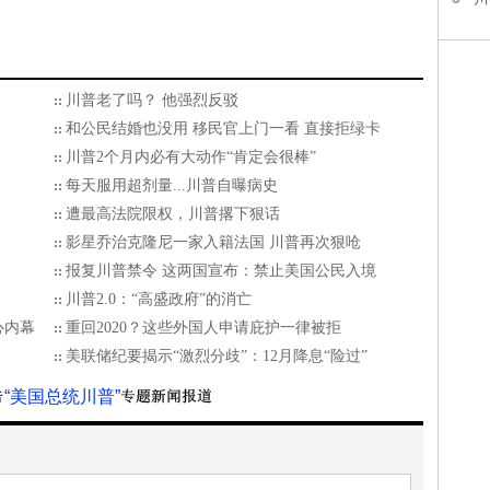
川普老了吗？ 他强烈反驳
和公民结婚也没用 移民官上门一看 直接拒绿卡
川普2个月内必有大动作“肯定会很棒”
每天服用超剂量...川普自曝病史
家
遭最高法院限权，川普撂下狠话
影星乔治克隆尼一家入籍法国 川普再次狠呛
报复川普禁令 这两国宣布：禁止美国公民入境
川普2.0：“高盛政府”的消亡
心内幕
重回2020？这些外国人申请庇护一律被拒
美联储纪要揭示“激烈分歧”：12月降息“险过”
“美国总统川普”