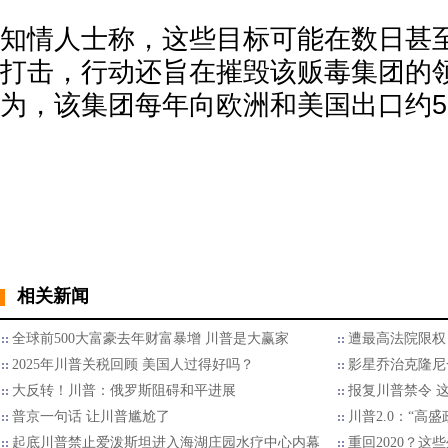
知情人士称，这些目标可能在数日甚
打击，行动还旨在摧毁该贩毒集团的
为，该集团每年向欧洲和美国出口约5
相关新闻
全球前500大富豪去年财富暴增 川普是大赢家
遭最高法院限权
2025年川普关税回顾 美国人过得好吗？
影星乔治克隆尼
大反转！川普：俄罗斯阻碍和平进展
报复川普禁令 
普京一句话 让川普尴尬了
川普2.0：“高
起底川普禁止爱泼斯坦进入海湖庄园水疗中心内幕
重回2020？