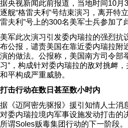
据央视新闻此前报道，当地时间10月
逐舰“格雷夫利”号结束演习，离开特
雷夫利”号上的300名美军士兵参加了
美军此次演习引发委内瑞拉的强烈抗议
布公报，谴责美国在靠近委内瑞拉附
演的做法。公报称，美国南方司令部举
习”，构成针对委内瑞拉的敌对挑衅，
和平构成严重威胁。
打击行动在数日甚至数小时内
据《迈阿密先驱报》援引知情人士消
对委内瑞拉境内军事设施发动打击的
所谓Soles贩毒集团行动的下一阶段。