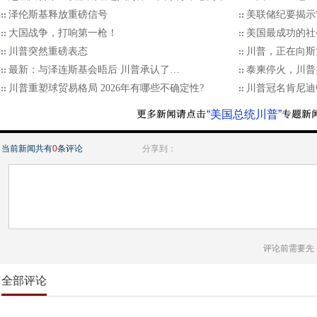
泽伦斯基释放重磅信号
美联储纪要揭示“
大国战争，打响第一枪！
美国最成功的社
川普突然重磅表态
川普，正在向斯
最新：与泽连斯基会晤后 川普承认了…
泰柬停火，川普
川普重塑球贸易格局 2026年有哪些不确定性?
川普冠名肯尼迪
“美国总统川普”
当前新闻共有
0
条评论
分享到：
评论前需要先
全部评论