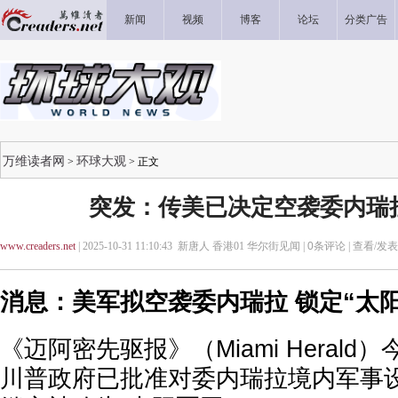
新闻
视频
博客
论坛
分类广告
万维读者网
环球大观
>
> 正文
突发：传美已决定空袭委内瑞
www.creaders.net
| 2025-10-31 11:10:43 新唐人 香港01 华尔街见闻 |
0
条评论 |
查看/发
消息：美军拟空袭委内瑞拉 锁定“太阳
《迈阿密先驱报》（Miami Herald
川普政府已批准对委内瑞拉境内军事