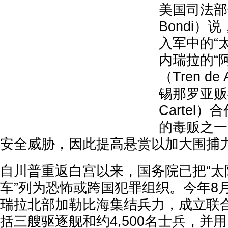
美国司法部
Bondi）
入军中的“
内瑞拉的“
（Tren d
锡那罗亚贩毒
Cartel
的毒贩之一
安全威胁，因此提高悬赏以加大围捕
自川普重返白宫以来，国务院已把“太
车”列为恐怖或跨国犯罪组织。今年8
瑞拉北部加勒比海集结兵力，成立联
括三艘驱逐舰和约4,500名士兵，并用