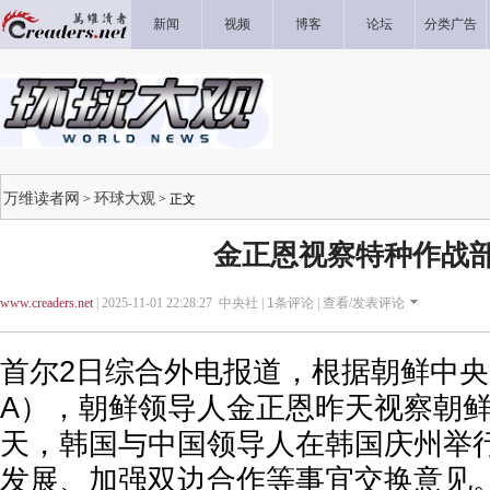
新闻
视频
博客
论坛
分类广告
万维读者网
环球大观
>
> 正文
金正恩视察特种作战
www.creaders.net
| 2025-11-01 22:28:27 中央社 |
1
条评论 |
查看/发表评论
首尔2日综合外电报道，根据朝鲜中央
A），朝鲜领导人金正恩昨天视察朝
天，韩国与中国领导人在韩国庆州举
发展、加强双边合作等事宜交换意见