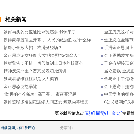
相关新闻
朝鲜街头的比亚迪比奔驰还多 我惊呆了
金正恩竟这样向
朝鲜豪华度假区开幕，“人民的旅游胜地”什么样
金正恩在圣诞节
朝鲜小金放大招：核潜艇登场？
手搭金正恩肩上
金正恩成宠女狂魔 父女贴身照“宛如恋人”
金正恩携爱女视
朝鲜警告：不惜一切代价制止日本的核野心
千金有望接班金
精神疾病严重？普京发表幻觉演讲
当众发飙 金恩
独裁者思维往往都是反人类的
金与正手中这物
金正恩恐突然暴毙
金正恩蹲下拥抱
“陪睡的个个貌美” 高干受训 夜夜开淫趴
中国学者的朝鲜
朝鲜监狱多名囚犯连续人间蒸发 炼狱内幕曝光
6公民遭朝鲜关
“朝鲜局势/川金会”
当前新闻共有
1
条评论
分享到：