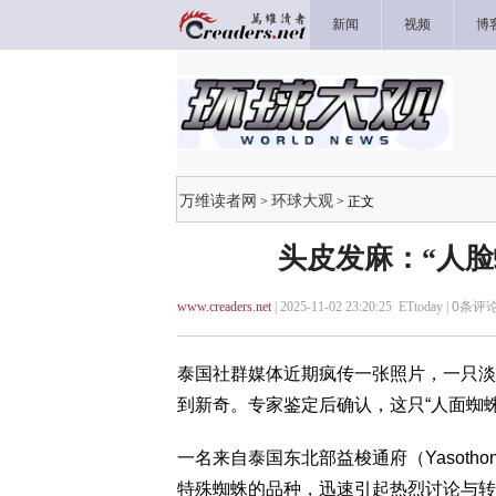
新闻
视频
博
万维读者网
环球大观
>
> 正文
头皮发麻：“人脸
www.creaders.net
| 2025-11-02 23:20:25 ETtoday |
0
条评论
泰国社群媒体近期疯传一张照片，一只淡
到新奇。专家鉴定后确认，这只“人面蜘蛛”实
一名来自泰国东北部益梭通府（Yasothon
特殊蜘蛛的品种，迅速引起热烈讨论与转