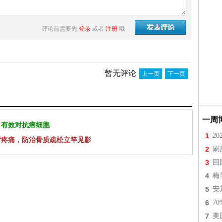
评论前需要先
登录
或者
注册
哦
暂无评论
上一页
下一页
一周
 有效对抗癌细胞
1
2
背疼痛，防治骨质疏松立竿见影
2
刷
3
回
4
梅
5
安
6
7
7
美