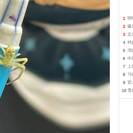
1
明
2
爆
3
北
4
鸡
5
消
6
中
7
上
8
习
9
官
10
雪