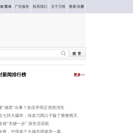
体
/
繁体
广告服务
联系我们
关于万维
登录
/
注册
小时新闻排行榜
更多>>
家“储君”出事？皇侄齐明正突然消失
京七环大爆炸，传老习两口子躲了整整两天
走错“关键一步” 渐失话语权
年夜，中国多个大城市现诡异一幕