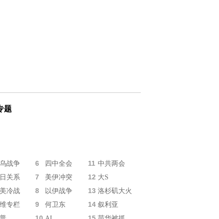
专题
6
11
乌战争
四中全会
中共两会
7
12
日关系
美伊冲突
大S
8
13
美冷战
以伊战争
洛杉矶大火
9
14
维专栏
何卫东
叙利亚
10
15
普
AI
苗华被抓