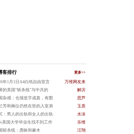
博客排行
更多>>
026年1月1日A4白纸自由宣言
万维网友来
屏的美国“斩杀线”与中共的
解滨
国杂感：仓颉造字成真，有图
思芦
兰芳和兩位仍然在世的入室弟
玉质
芃：男人的出轨和女人的出轨
水沫
0%美国大学毕业生找不到工作
乐维
国斩杀线：愚昧和麻木
汪翔