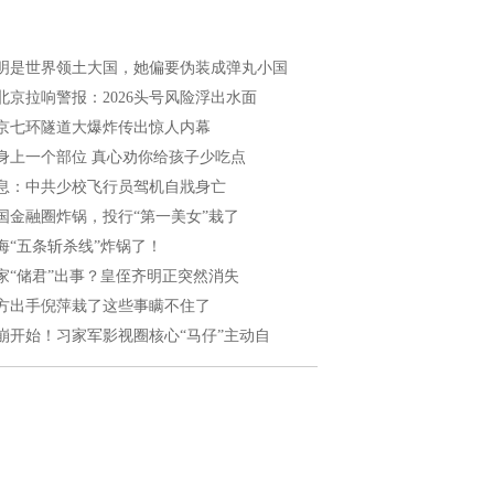
明是世界领土大国，她偏要伪装成弹丸小国
北京拉响警报：2026头号风险浮出水面
京七环隧道大爆炸传出惊人内幕
身上一个部位 真心劝你给孩子少吃点
息：中共少校飞行员驾机自戕身亡
国金融圈炸锅，投行“第一美女”栽了
海“五条斩杀线”炸锅了！
家“储君”出事？皇侄齐明正突然消失
方出手倪萍栽了这些事瞒不住了
崩开始！习家军影视圈核心“马仔”主动自