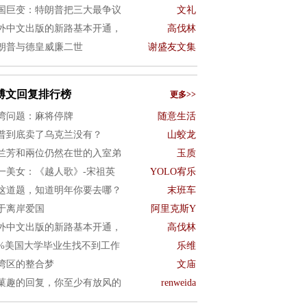
国巨变：特朗普把三大最争议
文礼
外中文出版的新路基本开通，
高伐林
朗普与德皇威廉二世
谢盛友文集
博文回复排行榜
更多>>
湾问题：麻将停牌
随意生活
普到底卖了乌克兰没有？
山蛟龙
兰芳和兩位仍然在世的入室弟
玉质
一美女：《越人歌》-宋祖英
YOLO宥乐
这道题，知道明年你要去哪？
末班车
于离岸爱国
阿里克斯Y
外中文出版的新路基本开通，
高伐林
0%美国大学毕业生找不到工作
乐维
湾区的整合梦
文庙
菓趣的回复，你至少有放风的
renweida