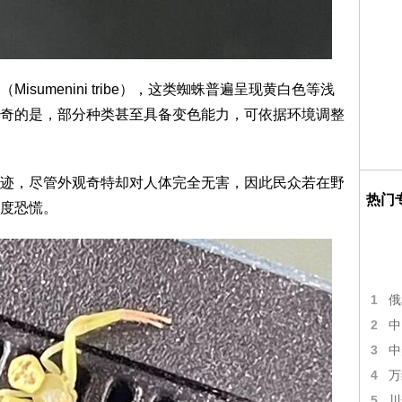
sumenini tribe），这类蜘蛛普遍呈现黄白色等浅
奇的是，部分种类甚至具备变色能力，可依据环境调整
迹，尽管外观奇特却对人体完全无害，因此民众若在野
热门
度恐慌。
1
俄
2
中
3
中
4
万
5
川