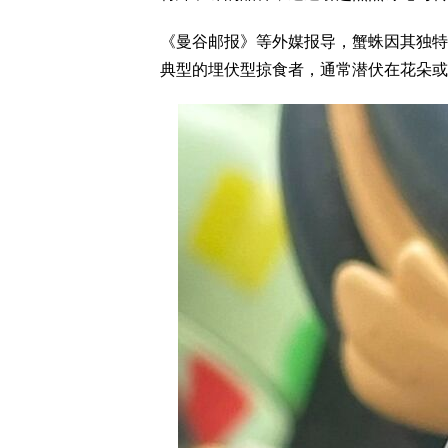
《曼谷邮报》等外媒报导，蟹蛛因其独特
典型的埋伏型掠食者，通常潜伏在花朵或