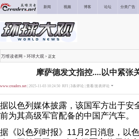
新闻
视频
博客
论坛
分类广告
万维读者网
环球大观
>
> 正文
摩萨德发文指控....以中紧
www.creaders.net
| 2025-11-03 10:24:50 RFI |
3
条评论 |
查看/发表评论
据以色列媒体披露，该国军方出于安
前为其高级军官配备的中国产汽车。
据《以色列时报》11月2日消息，以