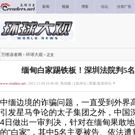
新闻
视频
博客
论坛
分类广告
万维读者网
环球大观
>
> 正文
缅甸白家踢铁板！深圳法院判5
www.creaders.net
| 2025-11-04 10:46:46 风传媒 |
1
条评论 |
查看/发表评论
中缅边境的诈骗问题，一直受到外界
引发星马争论的太子集团之外，中国
4日做出一审判决，针对在缅甸果敢
的“白家”，其中5名主要被告、依法遭