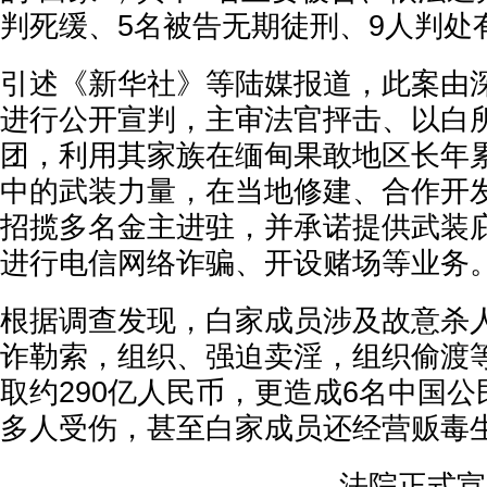
判死缓、5名被告无期徒刑、9人判处
引述《新华社》等陆媒报道，此案由
进行公开宣判，主审法官抨击、以白
团，利用其家族在缅甸果敢地区长年
中的武装力量，在当地修建、合作开发4
招揽多名金主进驻，并承诺提供武装
进行电信网络诈骗、开设赌场等业务
根据调查发现，白家成员涉及故意杀
诈勒索，组织、强迫卖淫，组织偷渡
取约290亿人民币，更造成6名中国公
多人受伤，甚至白家成员还经营贩毒
法院正式宣