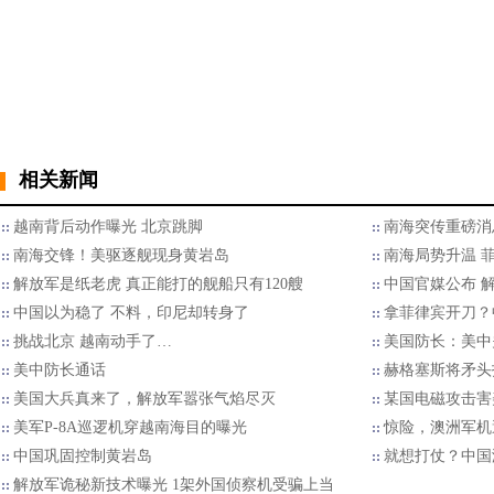
相关新闻
越南背后动作曝光 北京跳脚
南海突传重磅消
南海交锋！美驱逐舰现身黄岩岛
南海局势升温 
解放军是纸老虎 真正能打的舰船只有120艘
中国官媒公布 
中国以为稳了 不料，印尼却转身了
拿菲律宾开刀？
挑战北京 越南动手了…
美国防长：美中
美中防长通话
赫格塞斯将矛头
美国大兵真来了，解放军嚣张气焰尽灭
某国电磁攻击害
美军P-8A巡逻机穿越南海目的曝光
惊险，澳洲军机
中国巩固控制黄岩岛
就想打仗？中国
解放军诡秘新技术曝光 1架外国侦察机受骗上当