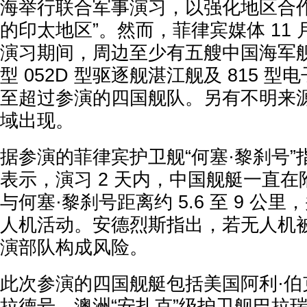
海举行联合军事演习，以强化地区合作
的印太地区”。然而，菲律宾媒体 11 
演习期间，周边至少有五艘中国海军
型 052D 型驱逐舰湛江舰及 815 
至超过参演的四国舰队。另有不明来
域出现。
据参演的菲律宾护卫舰“何塞·黎刹号
表示，演习 2 天内，中国舰艇一直
与何塞·黎刹号距离约 5.6 至 9 公
人机活动。安德烈斯指出，若无人机
演部队构成风险。
此次参演的四国舰艇包括美国阿利·伯
拉德号、澳洲“安扎克”级护卫舰巴拉