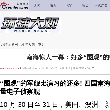
新闻
视频
博客
论坛
分类广告
万维读者网
环球大观
>
> 正文
南海惊人一幕：好多“围观”的中
www.creaders.net
| 2025-11-04 12:56:00 新头壳 |
2
条评论 |
查看/发表评论
“围观”的军舰比演习的还多! 四国南
量电子侦察舰
10 月 30 日至 31 日，美国、澳