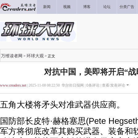
新闻
视频
博客
论坛
分类广告
万维读者网
环球大观
>
> 正文
对抗中国，美即将开启“战
www.creaders.net
| 2025-11-08 08:22:50 华尔街日报网 |
0
条评论 |
查看/发表评论
五角大楼将矛头对准武器供应商。
国防部长皮特·赫格塞思(Pete Hegs
军方将彻底改革其购买武器、装备和