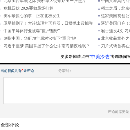
北京围台军演之际 美驻华大使馆贴出一张照片
中国买家真的回
危机四伏 2026要做最坏打算
稀土之后，北京
美军最担心的事，正在北极发生
这家美国初创公
卫星拍到了！大连惊现方形容器，日媒抛出震撼弹
逼近美国门户！
中国半导体行业被曝“僵尸遍野”
喉舌连发4文 
剑指中国，华府70年后对它按下“重启”键
北京收获意外之
习近平噩梦 美国掌握了什么让中南海彻夜难眠？
刀片式斩首将在
“中美冷战”
当前新闻共有
0
条评论
分享到：
评论前需要先
全部评论