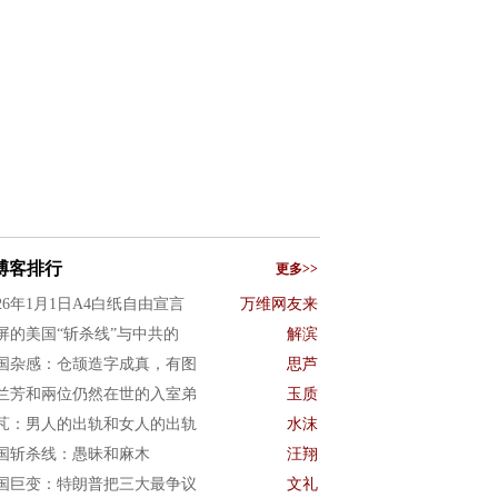
博客排行
更多>>
026年1月1日A4白纸自由宣言
万维网友来
屏的美国“斩杀线”与中共的
解滨
国杂感：仓颉造字成真，有图
思芦
兰芳和兩位仍然在世的入室弟
玉质
芃：男人的出轨和女人的出轨
水沫
国斩杀线：愚昧和麻木
汪翔
国巨变：特朗普把三大最争议
文礼