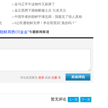
金与正手中这物件又刷屏了
金正恩蹲下拥抱断腿士兵 引发关注
中国学者的朝鲜平壤见闻：我窥见了惊人真相
光
6公民遭朝鲜关押！李在明竟回“真的吗？”
“朝鲜局势/川金会”
评论前需要先
登录
或者
注册
哦
暂无评论
上一页
下一页