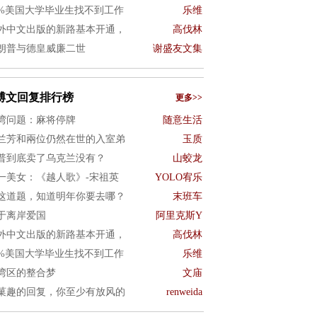
0%美国大学毕业生找不到工作
乐维
外中文出版的新路基本开通，
高伐林
朗普与德皇威廉二世
谢盛友文集
博文回复排行榜
更多>>
湾问题：麻将停牌
随意生活
兰芳和兩位仍然在世的入室弟
玉质
普到底卖了乌克兰没有？
山蛟龙
一美女：《越人歌》-宋祖英
YOLO宥乐
这道题，知道明年你要去哪？
末班车
于离岸爱国
阿里克斯Y
外中文出版的新路基本开通，
高伐林
0%美国大学毕业生找不到工作
乐维
湾区的整合梦
文庙
菓趣的回复，你至少有放风的
renweida