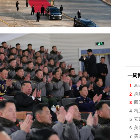
一周
1
2
2
刷
3
回
4
梅
5
安
6
美
7
美