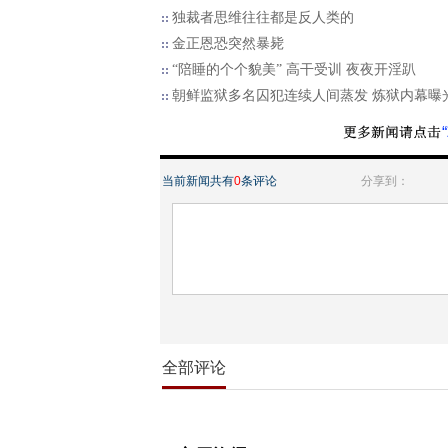
独裁者思维往往都是反人类的
金正恩恐突然暴毙
“陪睡的个个貌美” 高干受训 夜夜开淫趴
朝鲜监狱多名囚犯连续人间蒸发 炼狱内幕曝
当前新闻共有
0
条评论
分享到：
全部评论