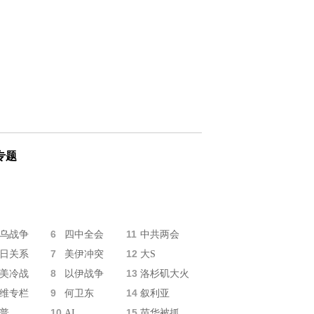
专题
6
11
乌战争
四中全会
中共两会
7
12
日关系
美伊冲突
大S
8
13
美冷战
以伊战争
洛杉矶大火
9
14
维专栏
何卫东
叙利亚
10
15
普
AI
苗华被抓