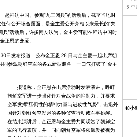
5
中
起拜访中国、参观“九三阅兵”的活动后，截至当地时
未曾在任何公开场合露面，是金主爱公开亮相以来最长的“失
三阅兵”活动后，许多网友认为，金主爱可能在拜访中国时
金正恩的宠爱。
0日发布报道，公布金正恩 28 日与金主爱一起出席朝
，共同参观朝鲜空军的各式新型装备，一口气打破了“金主
报道称，金正恩在出席活动时发表演讲，呼吁
朝鲜空军进一步强化针对合战争的抑制力，并要求
空军发挥“压倒性的精神力量与进攻性气势”，击退外
48
国针对朝鲜领空发起的各种侦查行动或军事挑衅。
在结束演讲后，金正恩与金主爱共同观赏了朝鲜空
军的飞行表演，并一同向朝鲜空军将领颁发被视为