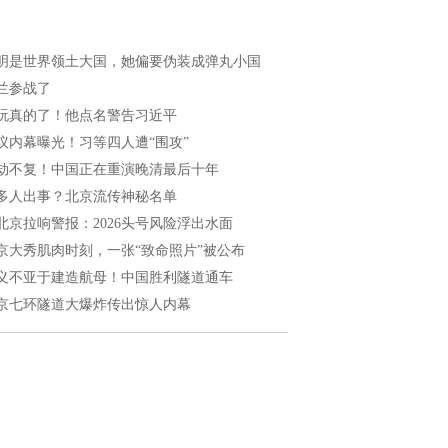
明是世界领土大国，她偏要伪装成弹丸小国
兰参战了
玩真的了！他点名警告习近平
议内幕曝光！习等四人遭“围攻”
劫不复！中国正在重演晚清最后十年
多人出事？北京流传神秘名单
北京拉响警报：2026头号风险浮出水面
京大秀肌肉时刻，一张“致命照片”被公布
义不亚于建造航母！中国胜利隧道通车
京七环隧道大爆炸传出惊人内幕