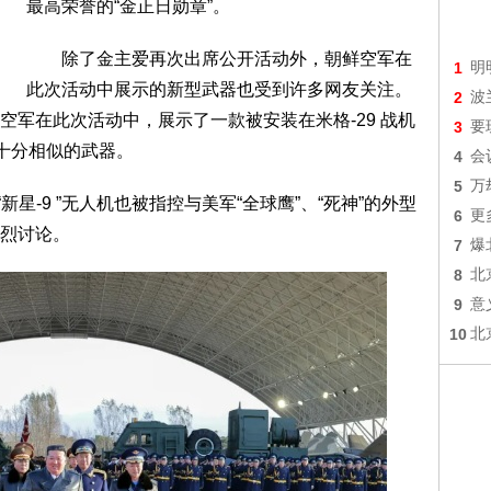
最高荣誉的“金正日勋章”。
除了金主爱再次出席公开活动外，朝鲜空军在
1
明
此次活动中展示的新型武器也受到许多网友关注。
2
波
空军在此次活动中，展示了一款被安装在米格-29 战机
3
要
”十分相似的武器。
4
会
5
万
星-9 ”无人机也被指控与美军“全球鹰”、“死神”的外型
6
更
烈讨论。
7
爆
8
北
9
意
10
北