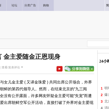
客
论坛
分类广告
购物
简
 金主爱随金正恩现身
24
|
查看/发表评论
金主爱 ( 又译金珠爱 ) 共同出席公开场合，外界
1
明
朝鲜的第四代领导人。然而，在结束北京的“九三阅
2
爆
内完全没有公开露面，许多网友怀疑金主爱可能“失宠”而遭
3
北
爱出席朝鲜空军公开活动，直接打破了外界对金主爱现
4
消