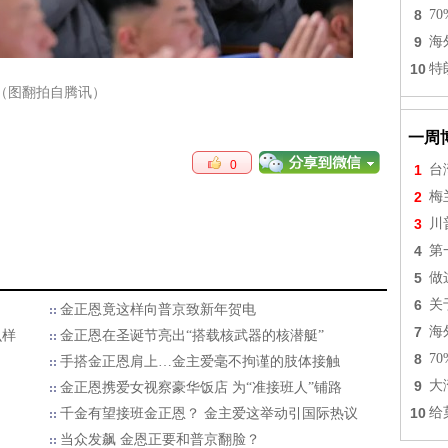
8
7
9
海
10
特
（图翻拍自腾讯）
一周
0
1
台
2
梅
3
川
4
第
5
做
6
关
金正恩竟这样向普京致新年贺电
7
海
么样
金正恩在圣诞节亮出“搭载核武器的核潜艇”
8
7
手搭金正恩肩上…金主爱毫不拘谨的肢体接触
9
大
金正恩携爱女视察豪华饭店 为“准接班人”铺路
10
给
千金有望接班金正恩？ 金主爱这举动引国际热议
当众发飙 金恩正要和普京翻脸？