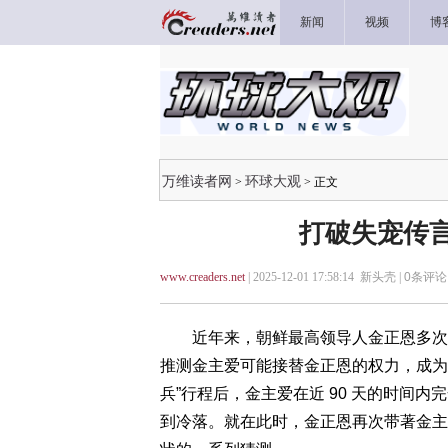
新闻
视频
博
万维读者网
环球大观
>
> 正文
打破失宠传言
www.creaders.net
| 2025-12-01 17:58:14 新头壳 |
0
条评论 
近年来，朝鲜最高领导人金正恩多次与女儿
推测金主爱可能接替金正恩的权力，成为
兵”行程后，金主爱在近 90 天的时间
到冷落。就在此时，金正恩再次带著金主