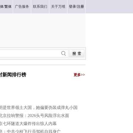
体
/
繁体
广告服务
联系我们
关于万维
登录
/
注册
小时新闻排行榜
更多>>
明是世界领土大国，她偏要伪装成弹丸小国
北京拉响警报：2026头号风险浮出水面
京七环隧道大爆炸传出惊人内幕
息：中共少校飞行员驾机自戕身亡