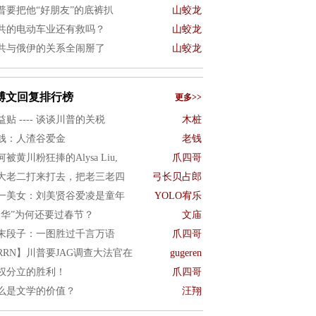
普要把他“好朋友”的底裤扒
山蛟龙
共的电动车业还有救吗？
山蛟龙
共与俄伊的关系全闹掰了
山蛟龙
博文回复排行榜
更多>>
益贴 ---- 谈谈川普的关税
木桩
钱：人渣谷爱金
老钱
何被黄川粉狂捧的Alysa Liu,
爪四哥
大老二打来打去，把老三老四
弓长贝占郎
一美女：刘美贤谷爱凌是童年
YOLO宥乐
反华”为何还要过春节？
文庙
末段子：一图胜过千言万语
爪四哥
RRN】川普要JAG调查大法官在
gugeren
权分立的胜利！
爪四哥
么是文学的价值？
汪翔