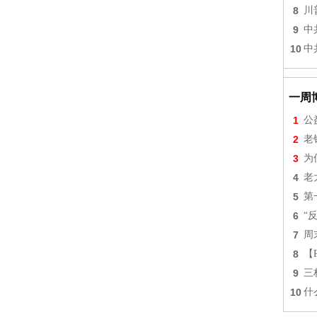
8
川
9
中
10
中
一周
1
公
2
老
3
为
4
老
5
第
6
“
7
周
8
【
9
三
10
什