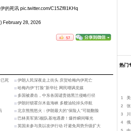
梅内伊的死讯
pic.twitter.com/C15Zf81KHq
)
February 28, 2026
57
热门
伊已死
伊朗人民深夜走上街头 庆贺哈梅内伊死亡
哈梅内伊“打脸”新华社 网民嘲讽党媒
多国被袭击，中东各国谴责德黑兰侵略行径
1
美
伊朗封锁霍尔木兹海峡 多艘油轮掉头停航
2
张
码
北京熊熊怒火：伊朗最大的“保险人”可能翻脸
3
川
巴林美军第5舰队基地遇袭！爆炸瞬间曝光
4
俄
英国未参与美以攻伊行动 吁避免局势升级扩大
5
中