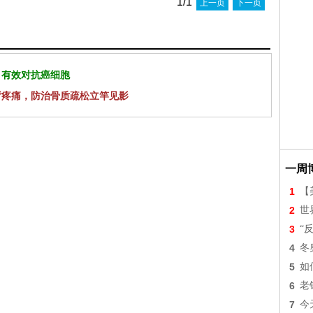
1/1
上一页
下一页
 有效对抗癌细胞
背疼痛，防治骨质疏松立竿见影
一周
1
【美
2
世
3
“
4
冬
5
如
6
老
7
今