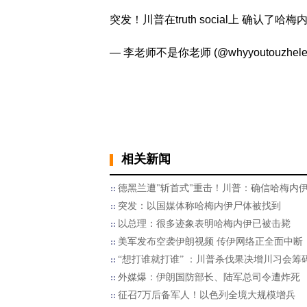
突发！川普在truth social上 确认了哈
— 李老师不是你老师 (@whyyoutouzhele
相关新闻
德黑兰遭"斩首式"重击！川普：确信哈梅内
突发：以国媒体称哈梅内伊尸体被找到
以总理：很多迹象表明哈梅内伊已被击毙
美军发布空袭伊朗视频 传伊网络正全面中断
“想打谁就打谁” ：川普杀伐果决增川习会筹
外媒爆：伊朗国防部长、陆军总司令遭炸死
征召7万后备军人！以色列全境大规模增兵