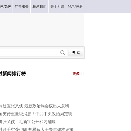
体
/
繁体
广告服务
联系我们
关于万维
登录
/
注册
小时新闻排行榜
更多>>
调处置张又侠 最新政治局会议出人意料
国突传重量级消息！中共中央政治局定调
挺张又侠！毛新宇公开和习翻脸
以联手空袭伊朗 规模远大于去年炸核设施