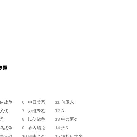
专题
6
11
伊战争
中日关系
何卫东
7
12
又侠
万维专栏
AI
8
13
普
以伊战争
中共两会
9
14
乌战争
委内瑞拉
大S
10
15
美冷战
四中全会
洛杉矶大火