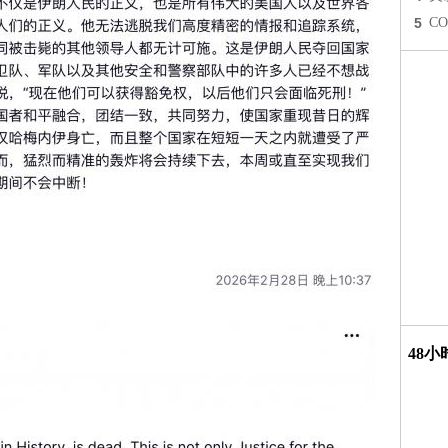
5
C
48