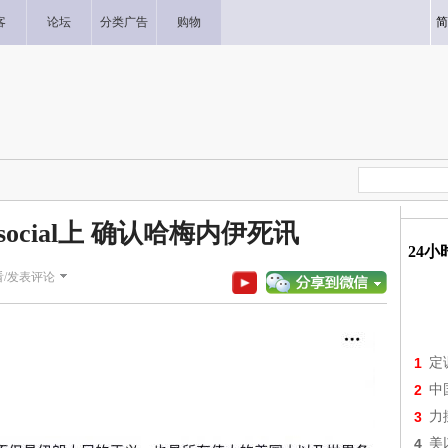
客
论坛
分类广告
购物
简
 social上 确认哈梅内伊死讯
24
看/发表评论
1
定
2
中
3
力
4
美