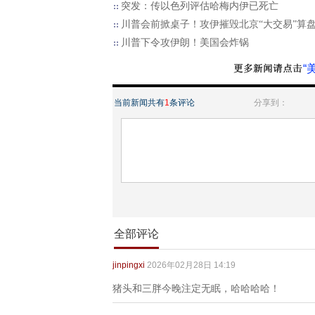
突发：传以色列评估哈梅内伊已死亡
川普会前掀桌子！攻伊摧毁北京“大交易”算
川普下令攻伊朗！美国会炸锅
“
当前新闻共有
1
条评论
分享到：
全部评论
jinpingxi
2026年02月28日 14:19
猪头和三胖今晚注定无眠，哈哈哈哈！