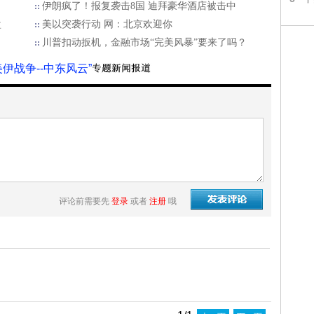
伊朗疯了！报复袭击8国 迪拜豪华酒店被击中
盘
美以突袭行动 网：北京欢迎你
川普扣动扳机，金融市场“完美风暴”要来了吗？
美伊战争--中东风云”
评论前需要先
登录
或者
注册
哦