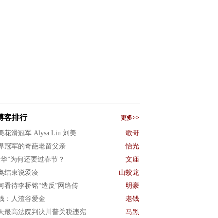
博客排行
更多>>
花滑冠军 Alysa Liu 刘美
歌哥
界冠军的奇葩老留父亲
怡光
反华”为何还要过春节？
文庙
奥结束说爱凌
山蛟龙
何看待李桥铭“造反”网络传
明豪
钱：人渣谷爱金
老钱
天最高法院判决川普关税违宪
马黑