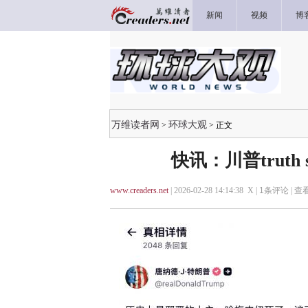
新闻
视频
博
万维读者网
环球大观
>
> 正文
快讯：川普truth
www.creaders.net
| 2026-02-28 14:14:38 X |
1
条评论 |
查