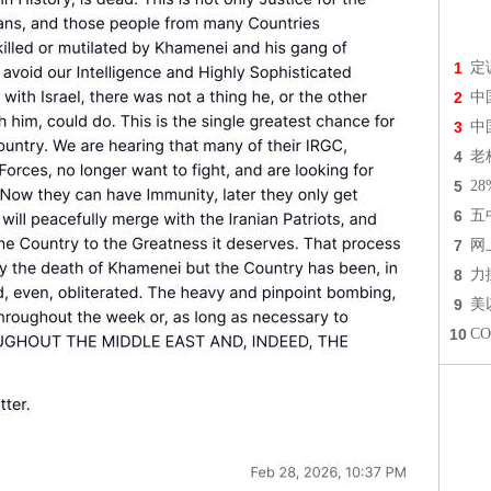
1
定
2
中
3
中
4
老
5
2
6
五
7
网
8
力
9
美
10
C