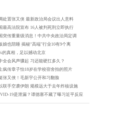
调处置张又侠 最新政治局会议出人意料
国最高法院宣布 16人被判死刑立即执行
国突传重量级消息！中共中央政治局定调
板娘也陪睡 揭秘“高端”行业10有9个离
8%的真相，足以撼动北京
中全会风声骤起 习还能硬扛多久？
上疯传章子怡18岁在学校宿舍拍的照片
挺张又侠！毛新宇公开和习翻脸
以联手空袭伊朗 规模远大于去年炸核设施
OVID-19是泄漏？谭德塞不藏了曝习近平反应