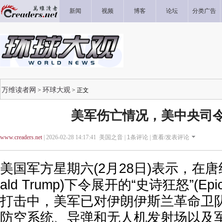
新闻
视频
博客
论坛
分类广告
万维读者网
环球大观
>
> 正文
美军伤亡情况，美中央司
www.creaders.net
| 2026-02-28 14:17:41 美国之音 |
1
条评论 |
查看/发表评论
美国军方星期六(2月28日)表示，在唐纳
ald Trump)下令展开的“史诗狂怒”(Epi
打击中，美军已对伊朗伊斯兰革命卫
防空系统、导弹和无人机发射场以及