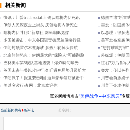
相关新闻
快讯：川普truth social上 确认哈梅内伊死讯
德黑兰遭"斩首
伊朗人民深夜走上街头 庆贺哈梅内伊死亡
突发：以国媒体
哈梅内伊“打脸”新华社 网民嘲讽党媒
以总理：很多迹
多国被袭击，中东各国谴责德黑兰侵略行径
美军发布空袭伊
伊朗封锁霍尔木兹海峡 多艘油轮掉头停航
“想打谁就打谁
北京熊熊怒火：伊朗最大的“保险人”可能翻脸
外媒爆：伊朗国
巴林美军第5舰队基地遇袭！爆炸瞬间曝光
征召7万后备军
英国未参与美以攻伊行动 吁避免局势升级扩大
突发：传以色列
伊朗疯了！报复袭击8国 迪拜豪华酒店被击中
川普会前掀桌子
美以突袭行动 网：北京欢迎你
川普下令攻伊朗
“美伊战争--中东风云”
当前新闻共有
1
条评论
分享到：