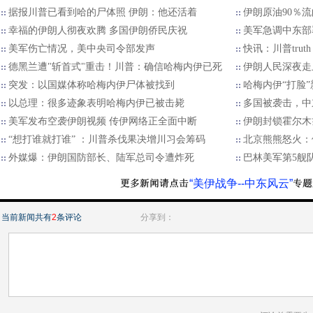
据报川普已看到哈的尸体照 伊朗：他还活着
伊朗原油90％
幸福的伊朗人彻夜欢腾 多国伊朗侨民庆祝
美军急调中东部
美军伤亡情况，美中央司令部发声
快讯：川普truth
德黑兰遭"斩首式"重击！川普：确信哈梅内伊已死
伊朗人民深夜走
突发：以国媒体称哈梅内伊尸体被找到
哈梅内伊“打脸
以总理：很多迹象表明哈梅内伊已被击毙
多国被袭击，中
美军发布空袭伊朗视频 传伊网络正全面中断
伊朗封锁霍尔木
“想打谁就打谁” ：川普杀伐果决增川习会筹码
北京熊熊怒火：
外媒爆：伊朗国防部长、陆军总司令遭炸死
巴林美军第5舰
“美伊战争--中东风云”
当前新闻共有
2
条评论
分享到：