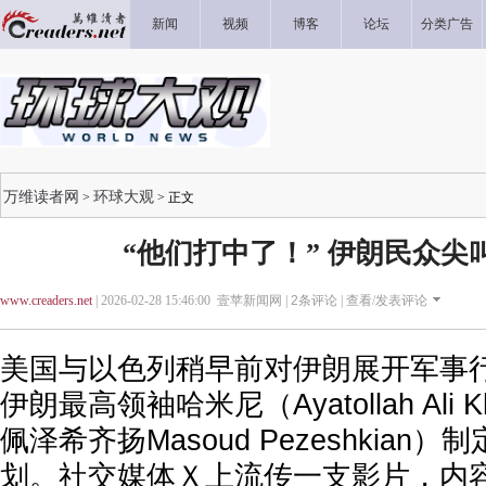
新闻
视频
博客
论坛
分类广告
万维读者网
环球大观
>
> 正文
“他们打中了！” 伊朗民众尖
www.creaders.net
| 2026-02-28 15:46:00 壹苹新闻网 |
2
条评论 |
查看/发表评论
美国与以色列稍早前对伊朗展开军事
伊朗最高领袖哈米尼（Ayatollah Ali 
佩泽希齐扬Masoud Pezeshkian
划。社交媒体Ｘ上流传一支影片，内