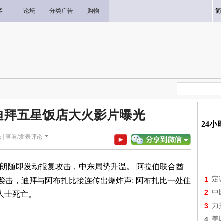
客
论坛
分类广告
购物
简
 迪拜五星饭店大火影片曝光
24
 |
查看/发表评论
朗随即发动报复攻击，中东局势升温。 阿拉伯联合酋
1
定
袭击，迪拜与阿布扎比接连传出爆炸声; 阿布扎比一处住
2
中
人士死亡。
3
力
4
美