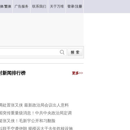
体
/
繁体
广告服务
联系我们
关于万维
登录
/
注册
小时新闻排行榜
更多>>
调处置张又侠 最新政治局会议出人意料
国突传重量级消息！中共中央政治局定调
挺张又侠！毛新宇公开和习翻脸
以联手空袭伊朗 规模远大于去年炸核设施