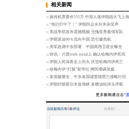
相关新闻
疯传机票要价555万 中国人逃伊朗战火飞上
“他们打中了！” 伊朗民众尖叫夹杂笑声
美战争部发布震撼视频 无愧世界最强军队
伊朗原油90％流向中国 恐引爆危机
美军急调中东部署 中国商用卫星全曝光
快讯：川普truth social上 确认哈梅内伊死讯
伊朗人民深夜走上街头 庆贺哈梅内伊死亡
哈梅内伊“打脸”新华社 网民嘲讽党媒
多国被袭击，中东各国谴责德黑兰侵略行径
伊朗封锁霍尔木兹海峡 多艘油轮掉头停航
“
当前新闻共有
0
条评论
分享到：