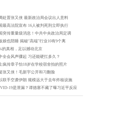
调处置张又侠 最新政治局会议出人意料
国最高法院宣布 16人被判死刑立即执行
国突传重量级消息！中共中央政治局定调
板娘也陪睡 揭秘“高端”行业10有9个离
8%的真相，足以撼动北京
中全会风声骤起 习还能硬扛多久？
上疯传章子怡18岁在学校宿舍拍的照片
挺张又侠！毛新宇公开和习翻脸
以联手空袭伊朗 规模远大于去年炸核设施
OVID-19是泄漏？谭德塞不藏了曝习近平反应