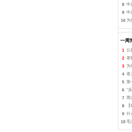
8
中
9
中
10
为
一周
1
公
2
老
3
为
4
老
5
第
6
“
7
周
8
【
9
什
10
毛