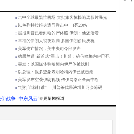
海
击中全球最繁忙机场 大批旅客惊惶逃离影片曝光
以色列特拉维夫遭导弹击中 1死20伤
据报川普已看到哈的尸体照 伊朗：他还活着
幸福的伊朗人彻夜欢腾 多国伊朗侨民庆祝
美军伤亡情况，美中央司令部发声
德黑兰遭"斩首式"重击！川普：确信哈梅内伊已死
突发：以国媒体称哈梅内伊尸体被找到
以总理：很多迹象表明哈梅内伊已被击毙
美军发布空袭伊朗视频 传伊网络正全面中断
“想打谁就打谁” ：川普杀伐果决增川习会筹码
美伊战争--中东风云”