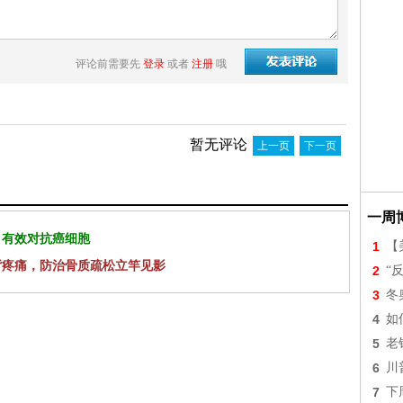
评论前需要先
登录
或者
注册
哦
暂无评论
上一页
下一页
一周
 有效对抗癌细胞
1
【美
背疼痛，防治骨质疏松立竿见影
2
“
3
冬
4
如
5
老
6
川
7
下