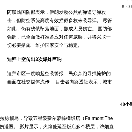
5
C
阿联酋国防部表示，伊朗发动公然的弹道导弹攻
击，但防空系统高度有效拦截多枚来袭导弹。 尽管
如此，仍有残骸坠落地面，酿成人员伤亡。 国防部
强调，已全面做好准备应对任何威胁，并将采取一
切必要措施，维护国家安全与稳定。
迪拜上空传出3次爆炸巨响
迪拜市区一度响起空袭警报，民众奔跑寻找掩护的
画面在社交媒体流传。 目击者向路透社表示，城市
48
榈岛，导致五星级费尔蒙棕榈饭店（Fairmont The
受伤送医。 影片显示，火焰蔓延至饭店多个楼层，浓烟直