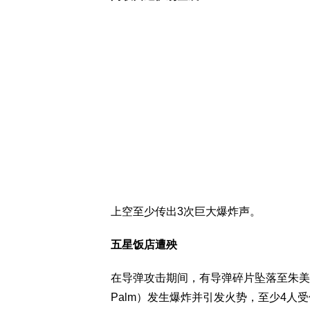
上空至少传出3次巨大爆炸声。
五星饭店遭殃
在导弹攻击期间，有导弹碎片坠落至朱美拉棕
Palm）发生爆炸并引发火势，至少4人