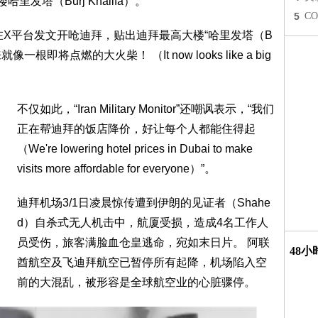
塔（Burj Khalifa）。
5
C
onitor”在X平台发文开呛迪拜，贴出迪拜最高大楼“哈里发塔（B
像一根即将点燃的大火柴！ （It now looks like a big
不仅如此，“Iran Military Monitor”还嘲讽表示，“我们
正在帮迪拜的饭店降价，好让每个人都能住得起
（We're lowering hotel prices in Dubai to make
visits more affordable for everyone）”。
迪拜机场3/1日凌晨惊传遭到伊朗的见证者（Shahe
d）自杀式无人机击中，航厦受损，造成4名工作人
员受伤，旅客满脸血仓皇逃命，宛如末日片。 阿联
48
酋航空及飞迪拜航空已暂停所有起降，机场陷入空
前的大混乱，被形容是全球航空业的心脏骤停。