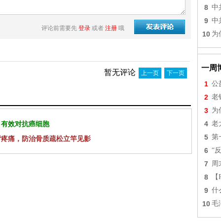
8
中
9
中
评论前需要先
登录
或者
注册
哦
10
为
一周
暂无评论
上一页
下一页
1
公
2
老
3
为
4
老
 有效对抗癌细胞
5
第
背疼痛，防治骨质疏松立竿见影
6
“
7
周
8
【
9
什
10
毛