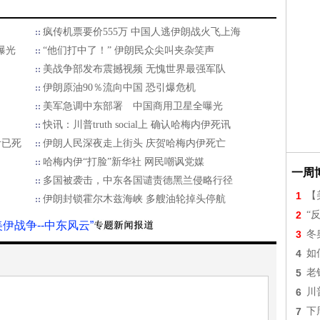
疯传机票要价555万 中国人逃伊朗战火飞上海
曝光
“他们打中了！” 伊朗民众尖叫夹杂笑声
美战争部发布震撼视频 无愧世界最强军队
伊朗原油90％流向中国 恐引爆危机
美军急调中东部署 中国商用卫星全曝光
快讯：川普truth social上 确认哈梅内伊死讯
伊已死
伊朗人民深夜走上街头 庆贺哈梅内伊死亡
哈梅内伊“打脸”新华社 网民嘲讽党媒
一周
多国被袭击，中东各国谴责德黑兰侵略行径
1
【美
伊朗封锁霍尔木兹海峡 多艘油轮掉头停航
2
“
美伊战争--中东风云”
3
冬
4
如
5
老
6
川
7
下