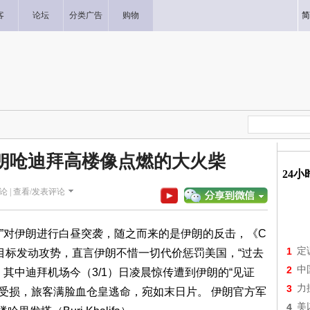
客
论坛
分类广告
购物
简
朗呛迪拜高楼像点燃的大火柴
24
论 |
查看/发表评论
动”对伊朗进行白昼突袭，随之而来的是伊朗的反击，《C
1
定
目标发动攻势，直言伊朗不惜一切代价惩罚美国，“过去
2
中
其中迪拜机场今（3/1）日凌晨惊传遭到伊朗的“见证
3
力
航厦受损，旅客满脸血仓皇逃命，宛如末日片。 伊朗官方军
4
美