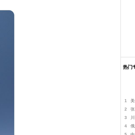
热门
1
美
2
张
3
川
4
俄
5
中