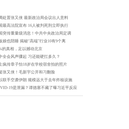
调处置张又侠 最新政治局会议出人意料
国最高法院宣布 16人被判死刑立即执行
国突传重量级消息！中共中央政治局定调
板娘也陪睡 揭秘“高端”行业10有9个离
8%的真相，足以撼动北京
中全会风声骤起 习还能硬扛多久？
上疯传章子怡18岁在学校宿舍拍的照片
挺张又侠！毛新宇公开和习翻脸
以联手空袭伊朗 规模远大于去年炸核设施
OVID-19是泄漏？谭德塞不藏了曝习近平反应