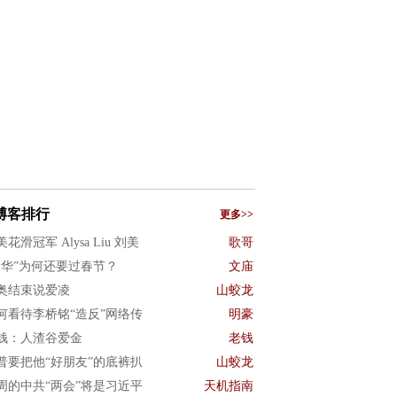
博客排行
更多>>
花滑冠军 Alysa Liu 刘美
歌哥
反华”为何还要过春节？
文庙
奥结束说爱凌
山蛟龙
何看待李桥铭“造反”网络传
明豪
钱：人渣谷爱金
老钱
普要把他“好朋友”的底裤扒
山蛟龙
周的中共“两会”将是习近平
天机指南