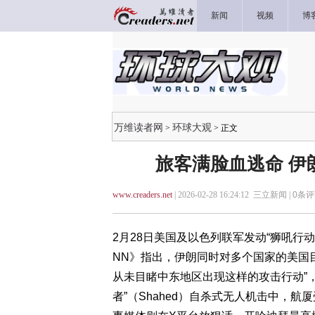
新闻
视频
博
万维读者网
环球大观
>
> 正文
旅客满脸血逃命 伊
www.creaders.net
| 2026-02-28 16:24:12 三立新闻 |
0
条评
2月28日美国及以色列联军发动“狮吼行
NN》指出，伊朗同时对多个国家的美国
从未目睹中东地区出现这样的攻击行动”，
者”（Shahed）自杀式无人机击中，