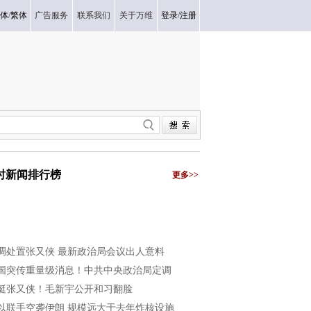
体
/
繁体
广告服务
联系我们
关于万维
登录
/
注册
小时新闻排行榜
更多>>
调处置张又侠 最新政治局会议出人意料
国突传重量级消息！中共中央政治局定调
挺张又侠！毛新宇公开和习翻脸
以联手空袭伊朗 规模远大于去年炸核设施