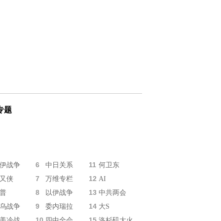
专题
6
11
伊战争
中日关系
何卫东
7
12
又侠
万维专栏
AI
8
13
普
以伊战争
中共两会
9
14
乌战争
委内瑞拉
大S
10
15
美冷战
四中全会
洛杉矶大火