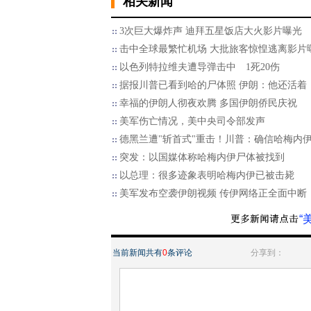
相关新闻
3次巨大爆炸声 迪拜五星饭店大火影片曝光
击中全球最繁忙机场 大批旅客惊惶逃离影片
以色列特拉维夫遭导弹击中 1死20伤
据报川普已看到哈的尸体照 伊朗：他还活着
幸福的伊朗人彻夜欢腾 多国伊朗侨民庆祝
美军伤亡情况，美中央司令部发声
德黑兰遭"斩首式"重击！川普：确信哈梅内
突发：以国媒体称哈梅内伊尸体被找到
以总理：很多迹象表明哈梅内伊已被击毙
美军发布空袭伊朗视频 传伊网络正全面中断
“
当前新闻共有
0
条评论
分享到：