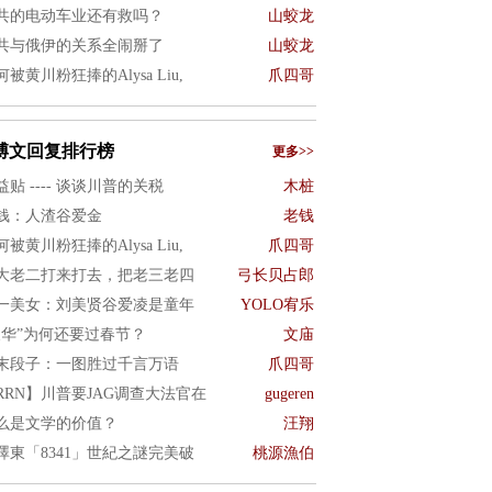
共的电动车业还有救吗？
山蛟龙
共与俄伊的关系全闹掰了
山蛟龙
何被黄川粉狂捧的Alysa Liu,
爪四哥
博文回复排行榜
更多>>
益贴 ---- 谈谈川普的关税
木桩
钱：人渣谷爱金
老钱
何被黄川粉狂捧的Alysa Liu,
爪四哥
大老二打来打去，把老三老四
弓长贝占郎
一美女：刘美贤谷爱凌是童年
YOLO宥乐
反华”为何还要过春节？
文庙
末段子：一图胜过千言万语
爪四哥
RRN】川普要JAG调查大法官在
gugeren
么是文学的价值？
汪翔
澤東「8341」世紀之謎完美破
桃源漁伯