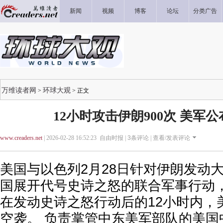
新闻
视频
博客
论坛
分类广告
万维读者网
环球大观
>
> 正文
12小时攻击伊朗900次 美军
www.creaders.net
| 2026-02-28 16:52:23 自由时报 |
3
条评论 |
查看/发表评论
美国与以色列2月28日针对伊朗发动
国展开代号史诗之怒的联合军事行动
在发动史诗之怒行动后的12小时内，美
空袭。 负责掌管中东美军部队的美国