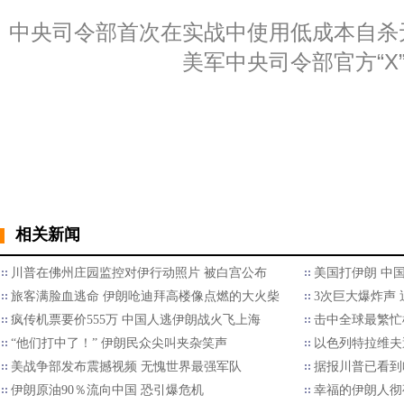
中央司令部首次在实战中使用低成本自杀
美军中央司令部官方“X
相关新闻
川普在佛州庄园监控对伊行动照片 被白宫公布
美国打伊朗 中
旅客满脸血逃命 伊朗呛迪拜高楼像点燃的大火柴
3次巨大爆炸声
疯传机票要价555万 中国人逃伊朗战火飞上海
击中全球最繁忙
“他们打中了！” 伊朗民众尖叫夹杂笑声
以色列特拉维夫
美战争部发布震撼视频 无愧世界最强军队
据报川普已看到
伊朗原油90％流向中国 恐引爆危机
幸福的伊朗人彻