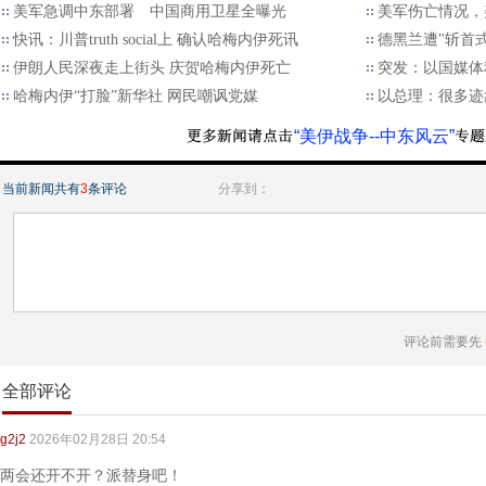
美军急调中东部署 中国商用卫星全曝光
美军伤亡情况，
快讯：川普truth social上 确认哈梅内伊死讯
德黑兰遭"斩首
伊朗人民深夜走上街头 庆贺哈梅内伊死亡
突发：以国媒体
哈梅内伊“打脸”新华社 网民嘲讽党媒
以总理：很多迹
“美伊战争--中东风云”
当前新闻共有
3
条评论
分享到：
评论前需要先
全部评论
g2j2
2026年02月28日 20:54
两会还开不开？派替身吧！