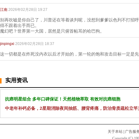
江南
2026年02月28日 19:27
别再吹嘘是你自己了，川普还在等着谈判呢，没想到爹爹以色列不打招呼
得不跟着出手而已。
魔幻吧？世界第一大国，居然是只俯首帖耳的哈巴狗。
jinpingxi
2026年02月28日 18:37
这一切都是在炸死没内衣以后才开始的，第一轮的饱和攻击目标一定是先
实用资讯
抗癌明星组合 多年口碑保证！天然植物萃取 有效对抗癌细胞
中老年补钙必备，2星期消除夜间抽筋、腰背疼痛，防治骨质疏松立竿
关于本站
|
广告服
Copyright (C) 199