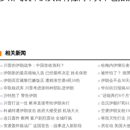
相关新闻
川普的伊朗战争：中国坐收渔利？
哈梅内伊继任者
伊朗新的最高领袖入选 已经最终决定 姓名保密
被炸怕了？ 德
伊朗高官藏黎巴嫩饭店 遭精准空袭4死10伤
伊朗会不会30
夺取核武库 川普考虑派特种部队进伊朗
华尔街日报揭A
沙特怒了 警告伊朗
“还能再打6个月
川普打这一仗 帐单直接寄给伊朗央行
击沉伊舰87死6
科威特遭伊朗攻击 政府大楼受损 机场大火
空袭伊朗女校15
连日轰炸 断网 窗户剧烈震动 全城吓疯
将毁灭性打击 
突袭轰炸炼油厂 这国宣告：战事进入新阶段
房在动 美国大