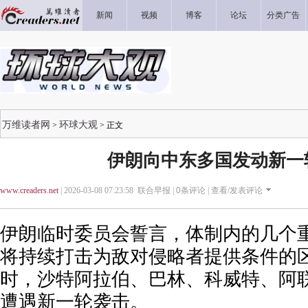
新闻
视频
博客
论坛
分类广告
万维读者网
环球大观
>
> 正文
伊朗向中东多国发动新一
www.creaders.net
| 2026-03-08 07:23:58 联合早报 |
0
条评论 |
查看/发表评论
伊朗临时委员会誓言，体制内的几个
将持续打击为敌对侵略者提供条件的
时，沙特阿拉伯、巴林、科威特、阿
遭遇新一轮袭击。