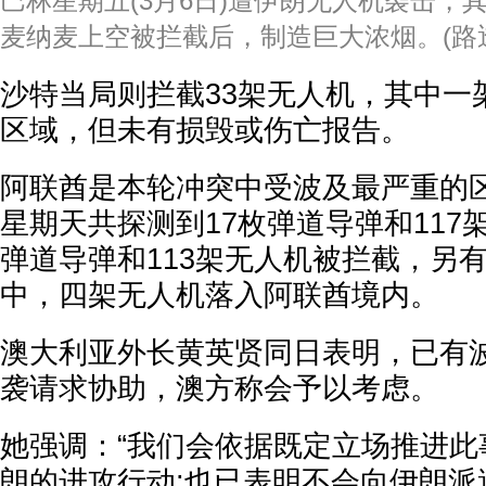
巴林星期五(3月6日)遭伊朗无人机袭击，
麦纳麦上空被拦截后，制造巨大浓烟。(路
沙特当局则拦截33架无人机，其中一
区域，但未有损毁或伤亡报告。
阿联酋是本轮冲突中受波及最严重的
星期天共探测到17枚弹道导弹和117架
弹道导弹和113架无人机被拦截，另
中，四架无人机落入阿联酋境内。
澳大利亚外长黄英贤同日表明，已有
袭请求协助，澳方称会予以考虑。
她强调：“我们会依据既定立场推进此
朗的进攻行动;也已表明不会向伊朗派