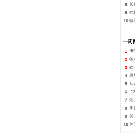
8
长
9
哈
10
特
一周
1
伊
2
答
3
欧
4
果
5
从
6
‘
7
闹
8
川
9
美
10
美