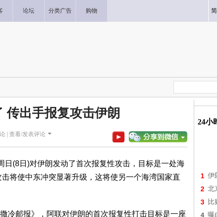
客
论坛
分类广告
购物
简
 传出手报复攻击伊朗
24
论 |
查看/发表评论
周日(8日)对伊朗发动了首次报复性攻击，目标是一处海
1
伊
攻击将使中东冲突显著升级，这将使另一个海湾国家直
2
北
3
比
撒冷邮报》，阿联对伊朗的首次报复性打击目标是一座
4
曝