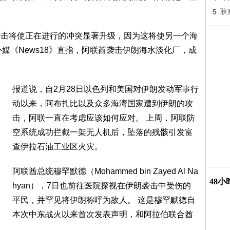
5
耿
的攻击将使正在进行的冲突显著升级，因为这将使另一个海
媒《News18》直指，阿联酋袭击伊朗海水淡化厂，成
报道说，自2月28日以色列和美国对伊朗发动军事行
动以来，阿布扎比以及众多海湾国家遭到伊朗的攻
击，阿联一直在考虑应该如何应对。 上周，阿联防
空系统成功拦截一架无人机后，坠落的残骸引发富
查伊拉石油工业区火灾。
阿联酋总统穆罕默德（Mohammed bin Zayed Al Na
48
hyan），7日也前往医院探视在伊朗袭击中受伤的
平民，并罕见将伊朗称呼为敌人。 这是穆罕默德自
本次中东战火以来首次发表声明，和阿拉伯联合酋