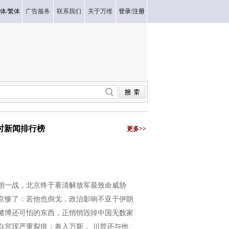
体
/
繁体
广告服务
联系我们
关于万维
登录
/
注册
小时新闻排行榜
更多>>
朗一战，北京终于看清解放军最致命威胁
京惨了：若他也倒戈，政治影响不亚于伊朗
赌博还可怕的东西，正悄悄毁掉中国无数家
白宫现严重裂痕：卷入万斯， 川普还与他