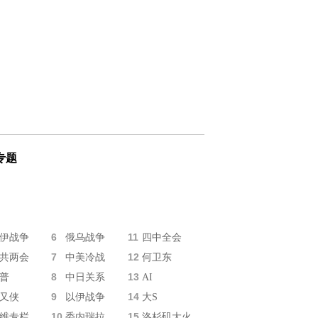
专题
6
11
伊战争
俄乌战争
四中全会
7
12
共两会
中美冷战
何卫东
8
13
普
中日关系
AI
9
14
又侠
以伊战争
大S
10
15
维专栏
委内瑞拉
洛杉矶大火