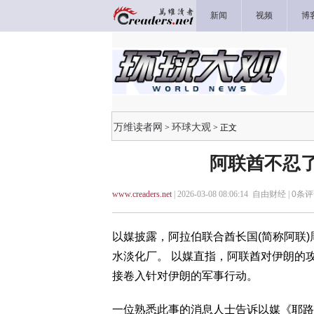
新闻
视频
博
万维读者网
环球大观
>
> 正文
阿联酋不忍了
www.creaders.net
| 2026-03-08 08:06:14 自由财经 |
0
条评
以媒披露，阿拉伯联合酋长国(简称阿联)
水淡化厂。 以媒直指，阿联酋对伊朗的
接卷入针对伊朗的军事行动。
一位熟悉此事的消息人士告诉以媒《耶路