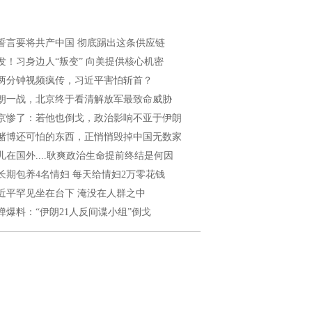
誓言要将共产中国 彻底踢出这条供应链
发！习身边人“叛变” 向美提供核心机密
两分钟视频疯传，习近平害怕斩首？
朗一战，北京终于看清解放军最致命威胁
京惨了：若他也倒戈，政治影响不亚于伊朗
赌博还可怕的东西，正悄悄毁掉中国无数家
儿在国外....耿爽政治生命提前终结是何因
长期包养4名情妇 每天给情妇2万零花钱
近平罕见坐在台下 淹没在人群之中
弹爆料：“伊朗21人反间谍小组”倒戈