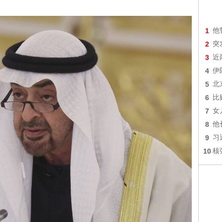
1
他
2
突
3
近
4
伊
5
北
6
比
7
女
8
他
9
习
10
核