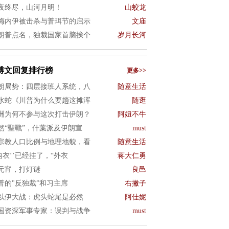
夜终尽，山河月明！
山蛟龙
梅内伊被击杀与普珥节的启示
文庙
朗普点名，独裁国家首脑挨个
岁月长河
博文回复排行榜
更多>>
朗局势：四层接班人系统，八
随意生活
水蛇《川普为什么要趟这摊浑
随逛
洲为何不参与这次打击伊朗？
阿妞不牛
然“聖戰”，什葉派及伊朗宣
must
宗教人口比例与地理地貌，看
随意生活
’内衣‘’已经挂了，“外衣
蒋大仁勇
元宵，打灯谜
良邑
普的"反独裁”和习主席
右撇子
以伊大战：虎头蛇尾是必然
阿佳妮
国资深军事专家：误判与战争
must