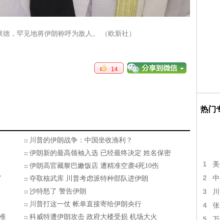
默德，罕见地将伊朗称呼为敌人。 （欧新社）
14
热门
川普的伊朗战争：中国坐收渔利？
伊朗新的最高领袖入选 已经最终决定 姓名保密
1
美
伊朗高官藏黎巴嫩饭店 遭精准空袭4死10伤
2
中
了
夺取核武库 川普考虑派特种部队进伊朗
沙特怒了 警告伊朗
3
川
川普打这一仗 帐单直接寄给伊朗央行
4
张
准
科威特遭伊朗攻击 政府大楼受损 机场大火
5
万