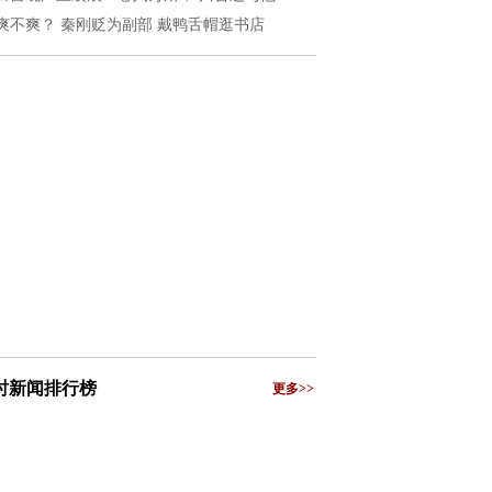
爽不爽？ 秦刚贬为副部 戴鸭舌帽逛书店
小时新闻排行榜
更多>>