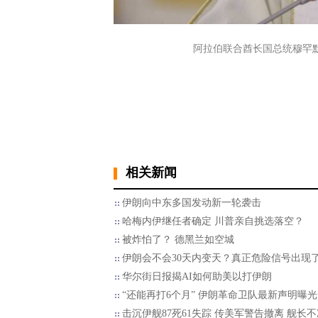
阿拉伯联合酋长国总统穆罕
相关新闻
伊朗向中东多国发动新一轮袭击
哈梅内伊继任者确定 川普亲自挑选落空？
被炸怕了？ 德黑兰如空城
伊朗会不会30天内变天？真正危险信号出现
华尔街日报揭AI如何助美以打伊朗
“还能再打6个月” 伊朗革命卫队最新声明曝光
击沉伊舰87死61失踪 传美军警告撤离 舰长不