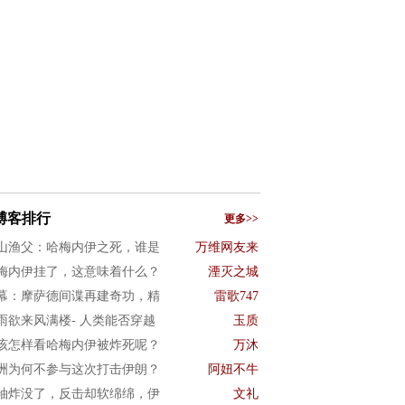
博客排行
更多>>
山渔父：哈梅内伊之死，谁是
万维网友来
梅内伊挂了，这意味着什么？
湮灭之城
幕：摩萨德间谍再建奇功，精
雷歌747
雨欲来风满楼- 人类能否穿越
玉质
该怎样看哈梅内伊被炸死呢？
万沐
洲为何不参与这次打击伊朗？
阿妞不牛
袖炸没了，反击却软绵绵，伊
文礼