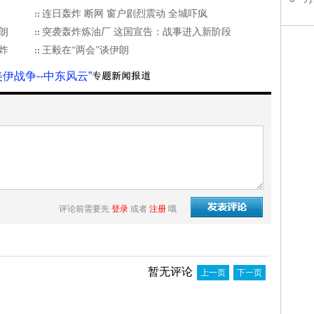
连日轰炸 断网 窗户剧烈震动 全城吓疯
朗
突袭轰炸炼油厂 这国宣告：战事进入新阶段
炸
王毅在“两会”谈伊朗
美伊战争--中东风云”
评论前需要先
登录
或者
注册
哦
暂无评论
上一页
下一页