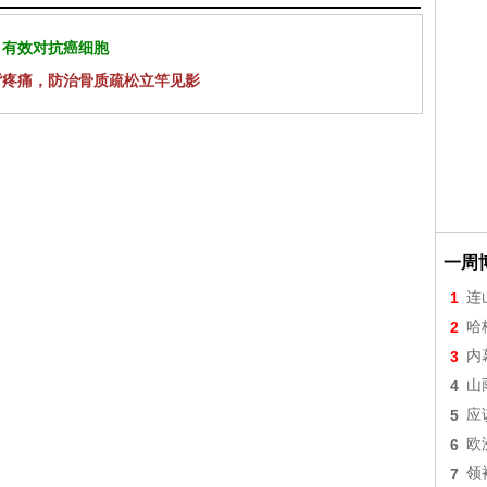
 有效对抗癌细胞
背疼痛，防治骨质疏松立竿见影
一周
1
连
2
哈
3
内
4
山
5
应
6
欧
7
领