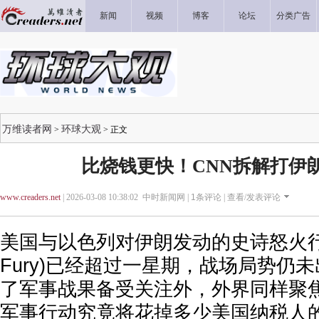
新闻
视频
博客
论坛
分类广告
万维读者网
环球大观
>
> 正文
比烧钱更快！CNN拆解打伊
www.creaders.net
| 2026-03-08 10:38:02 中时新闻网 |
1
条评论 |
查看/发表评论
美国与以色列对伊朗发动的史诗怒火行动(Op
Fury)已经超过一星期，战场局势仍
了军事战果备受关注外，外界同样聚
军事行动究竟将花掉多少美国纳税人