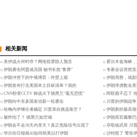
相关新闻
美伊战火何时停？网络投票惊人预言
霍尔木兹海峡，
伊朗袭击阿盟成员国 秘书长批“鲁莽”
专家会议突然宣
伊朗冲突下的中俄博弈：作壁上观
伊朗局势，戏剧
伊朗发布打击美国本土目标清单？假的
伊朗俘虏数名美
CNN秒变CCTV 称战火下德黑兰“毫无恐慌”
阿联酋不忍了 
伊朗向中东多国发动新一轮袭击
川普的伊朗战争
哈梅内伊继任者确定 川普亲自挑选落空？
伊朗新的最高领
被炸怕了？ 德黑兰如空城
伊朗高官藏黎巴
伊朗会不会30天内变天？真正危险信号出现了
夺取核武库 川
华尔街日报揭AI如何助美以打伊朗
沙特怒了 警告