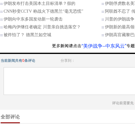
伊朗发布打击美国本土目标清单？假的
伊朗俘虏数名美
CNN秒变CCTV 称战火下德黑兰“毫无恐慌”
阿联酋不忍了 
伊朗向中东多国发动新一轮袭击
川普的伊朗战争
哈梅内伊继任者确定 川普亲自挑选落空？
伊朗新的最高领
被炸怕了？ 德黑兰如空城
伊朗高官藏黎巴
“美伊战争--中东风云”
当前新闻共有
0
条评论
分享到：
评论前需要先
全部评论