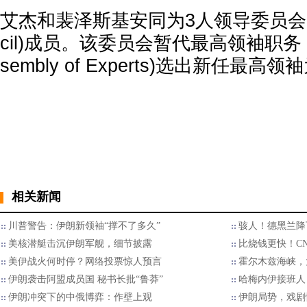
艾杰和裴泽斯基安同为3人领导委员会(Lead
cil)成员。该委员会暂代最高领袖职务
sembly of Experts)选出新任最高
相关新闻
川普警告：伊朗新领袖“撑不了多久”
骇人！德黑兰降
美核潜艇击沉伊朗军舰，细节披露
比烧钱更快！C
美伊战火何时停？网络投票惊人预言
霍尔木兹海峡，
伊朗袭击阿盟成员国 秘书长批“鲁莽”
哈梅内伊接班人
伊朗冲突下的中俄博弈：作壁上观
伊朗局势，戏剧